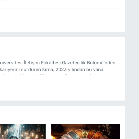
Üniversitesi İletişim Fakültesi Gazetecilik Bölümü'nden
kariyerini sürdüren Kırca, 2023 yılından bu yana
de muhabir ve editör olarak görev yapmaktadır.