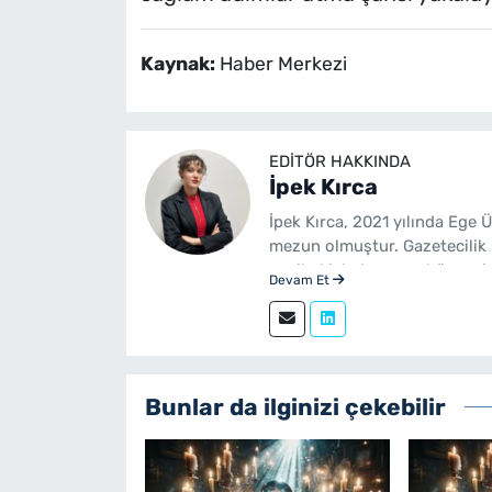
Kaynak:
Haber Merkezi
EDITÖR HAKKINDA
İpek Kırca
İpek Kırca, 2021 yılında Ege 
mezun olmuştur. Gazetecilik 
yenibakishaber.com bünyesin
Devam Et
Bunlar da ilginizi çekebilir