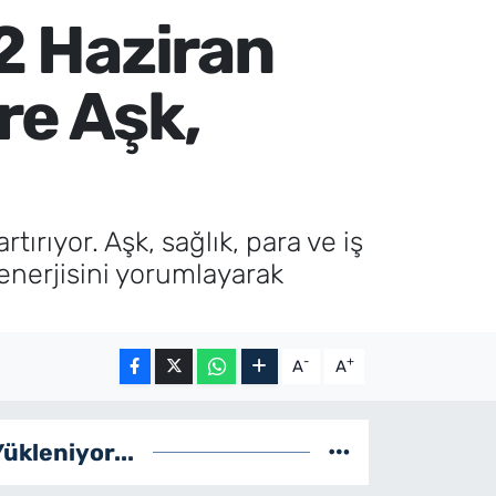
12 Haziran
re Aşk,
tırıyor. Aşk, sağlık, para ve iş
enerjisini yorumlayarak
-
+
A
A
Yükleniyor...