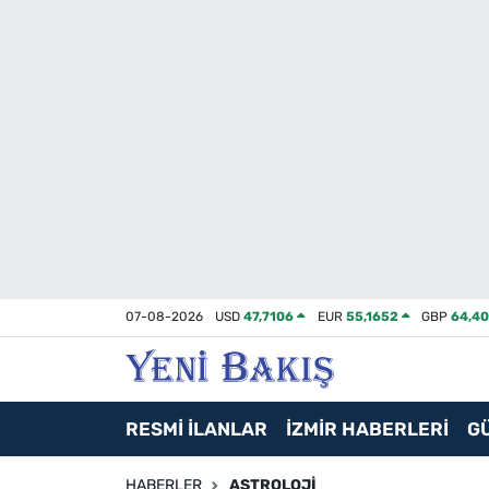
İzmir
Güncel
Ekonomi
Siyaset
Asayiş / Polis-Adliye
07-08-2026
USD
47,7106
EUR
55,1652
GBP
64,4
Spor
Magazin
RESMİ İLANLAR
İZMİR HABERLERİ
G
Foto Galeri
HABERLER
ASTROLOJI