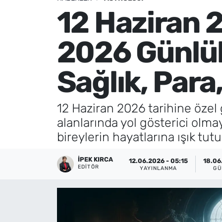
12 Haziran 2
Künye
2026 Günlük
İletişim
Sağlık, Para,
12 Haziran 2026 tarihine özel g
alanlarında yol gösterici olm
bireylerin hayatlarına ışık tut
İPEK KIRCA
12.06.2026 - 05:15
18.06
EDITÖR
YAYINLANMA
GÜ