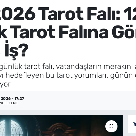
026 Tarot Falı: 
 Tarot Falına Gö
 İş?
ünlük tarot falı, vatandaşların merakını ar
ayı hedefleyen bu tarot yorumları, günün 
uyor
.2026 - 17:27
NCELLEME