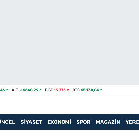
046
ALTIN
6648.99
BİST
13.773
BTC
65.130,04
ÜNCEL
SİYASET
EKONOMİ
SPOR
MAGAZİN
YERE