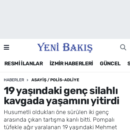
İzmir
Güncel
Ekonomi
RESMİ İLANLAR
İZMİR HABERLERİ
GÜNCEL
Siyaset
HABERLER
ASAYIŞ / POLIS-ADLIYE
Asayiş / Polis-Adliye
19 yaşındaki genç silahlı
Spor
kavgada yaşamını yitirdi
Magazin
Husumetli oldukları öne sürülen iki genç
arasında çıkan tartışma kanlı bitti. Pompalı
Foto Galeri
tüfekle ağır yaralanan 19 yaşındaki Mehmet