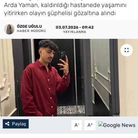
Arda Yaman, kaldırıldığı hastanede yaşamını
Künye
yitirirken olayın şüphelisi gözaltına alındı
İletişim
ÖZGE UĞULU
03.07.2026 - 09:42
HABER MÜDÜRÜ
YAYINLANMA
Paylaş
-
+
A
A