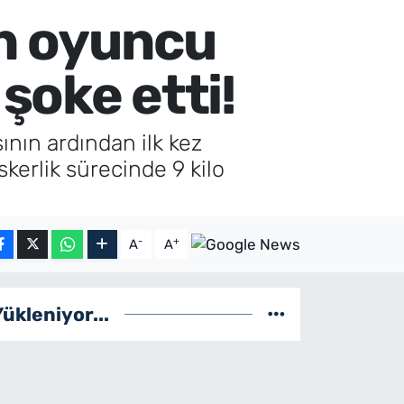
en oyuncu
şoke etti!
ın ardından ilk kez
kerlik sürecinde 9 kilo
-
+
A
A
Yükleniyor...