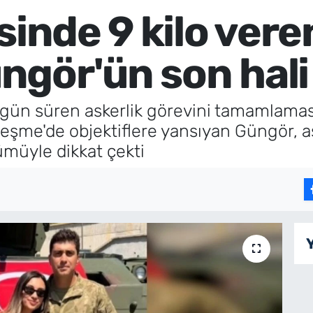
sinde 9 kilo ver
gör'ün son hali 
n süren askerlik görevini tamamlamasın
eşme'de objektiflere yansıyan Güngör, as
nümüyle dikkat çekti