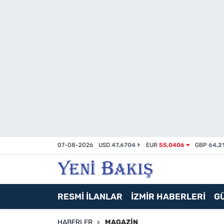
İzmir
Güncel
Ekonomi
Siyaset
Asayiş / Polis-Adliye
07-08-2026
USD
47,6704
EUR
55,0406
GBP
64,2
Spor
Magazin
RESMİ İLANLAR
İZMİR HABERLERİ
G
Foto Galeri
HABERLER
MAGAZIN