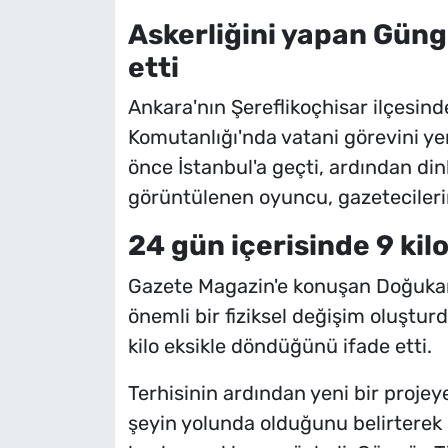
Askerliğini yapan Güngö
etti
Ankara'nın Şereflikoçhisar ilçesin
Komutanlığı'nda vatani görevini ye
önce İstanbul'a geçti, ardından di
görüntülenen oyuncu, gazetecilerin 
24 gün içerisinde 9 kilo
Gazete Magazin'e konuşan Doğukan 
önemli bir fiziksel değişim oluştur
kilo eksikle döndüğünü ifade etti.
Terhisinin ardından yeni bir proje
şeyin yolunda olduğunu belirterek 