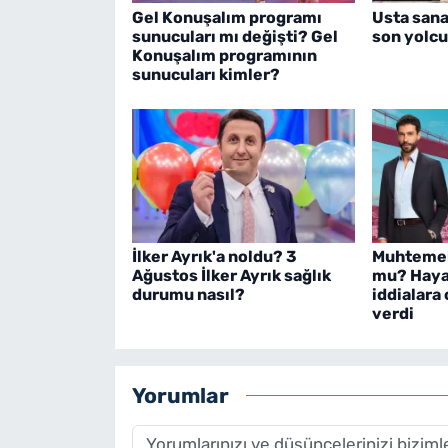
Gel Konuşalım programı
Usta sana
sunucuları mı değişti? Gel
son yolcu
Konuşalım programının
sunucuları kimler?
İlker Ayrık'a noldu? 3
Muhtemel 
Ağustos İlker Ayrık sağlık
mu? Haya
durumu nasıl?
iddialara 
verdi
Yorumlar