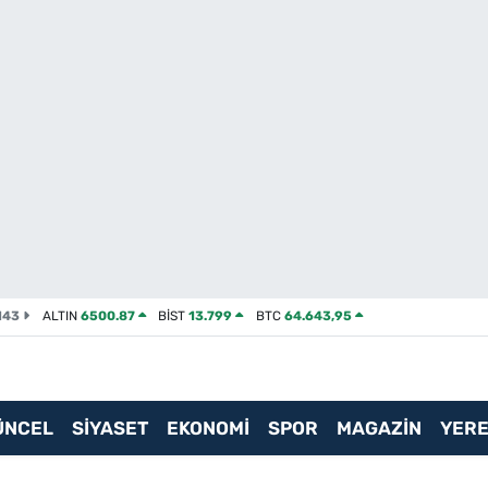
143
ALTIN
6500.87
BİST
13.799
BTC
64.643,95
ÜNCEL
SİYASET
EKONOMİ
SPOR
MAGAZİN
YERE