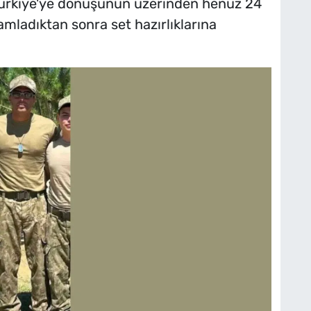
 Türkiye'ye dönüşünün üzerinden henüz 24
amladıktan sonra set hazırlıklarına