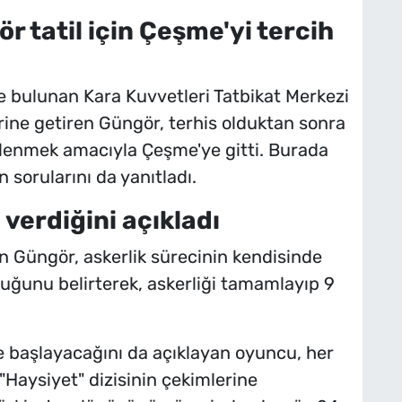
r tatil için Çeşme'yi tercih
de bulunan Kara Kuvvetleri Tatbikat Merkezi
rine getiren Güngör, terhis olduktan sonra
nlenmek amacıyla Çeşme'ye gitti. Burada
sorularını da yanıtladı.
 verdiğini açıkladı
Güngör, askerlik sürecinin kendisinde
duğunu belirterek, askerliği tamamlayıp 9
ye başlayacağını da açıklayan oyuncu, her
"Haysiyet" dizisinin çekimlerine