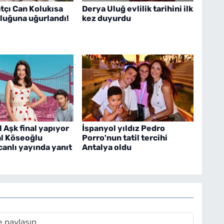
tçı Can Kolukısa
Derya Uluğ evlilik tarihini ilk
luğuna uğurlandı!
kez duyurdu
Aşk final yapıyor
İspanyol yıldız Pedro
l Köseoğlu
Porro'nun tatil tercihi
canlı yayında yanıt
Antalya oldu