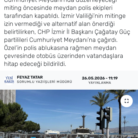
miting öncesinde meydan polis ekipleri
Künye
tarafından kapatıldı. İzmir Valiliği’nin mitinge
izin vermediği ve alternatif alan önerdiği
İletişim
belirtilirken, CHP İzmir İl Başkanı Çağatay Güç
partilileri Cumhuriyet Meydanı’na çağırdı.
Özel’in polis ablukasına rağmen meydan
çevresinde otobüs üzerinden vatandaşlara
hitap edeceği bildirildi.
FEYAZ TATAR
26.05.2026 - 11:19
SORUMLU YAZIIŞLERI MÜDÜRÜ
YAYINLANMA