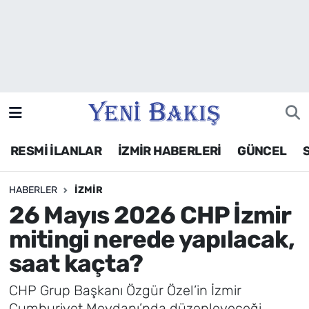
İzmir
Güncel
Ekonomi
RESMİ İLANLAR
İZMİR HABERLERİ
GÜNCEL
Siyaset
HABERLER
İZMIR
Asayiş / Polis-Adliye
26 Mayıs 2026 CHP İzmir
Spor
mitingi nerede yapılacak,
saat kaçta?
Magazin
CHP Grup Başkanı Özgür Özel’in İzmir
Foto Galeri
Cumhuriyet Meydanı’nda düzenleyeceği