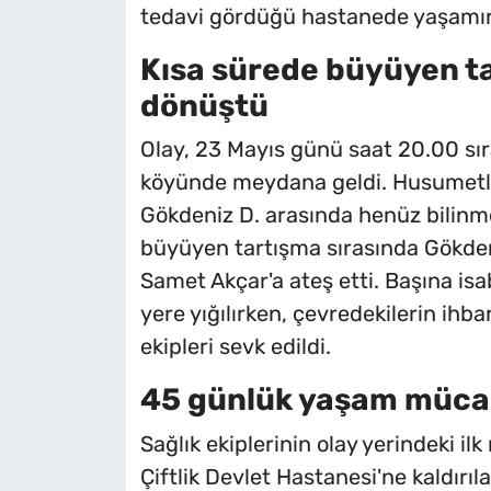
tedavi gördüğü hastanede yaşamını 
Kısa sürede büyüyen ta
dönüştü
Olay, 23 Mayıs günü saat 20.00 sıra
köyünde meydana geldi. Husumetli o
Gökdeniz D. arasında henüz bilinme
büyüyen tartışma sırasında Gökdeni
Samet Akçar'a ateş etti. Başına is
yere yığılırken, çevredekilerin ihba
ekipleri sevk edildi.
45 günlük yaşam mücad
Sağlık ekiplerinin olay yerindeki 
Çiftlik Devlet Hastanesi'ne kaldırıl