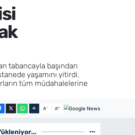
si
rak
ndan tabancayla başından
tanede yaşamını yitirdi.
torların tüm müdahalelerine
-
+
A
A
Yükleniyor...