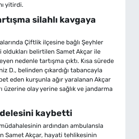
yitirdi.
rtışma silahlı kavgaya
larında Çiftlik ilçesine bağlı Şeyhler
ldukları belirtilen Samet Akçar ile
yen nedenle tartışma çıktı. Kısa sürede
z D., belinden çıkardığı tabancayla
abet eden kurşunla ağır yaralanan Akçar
rı üzerine olay yerine sağlık ve jandarma
elesini kaybetti
ilk müdahalesinin ardından ambulansla
an Samet Akçar, hayati tehlikesinin