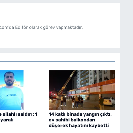
com'da Editör olarak görev yapmaktadır.
silahlı saldırı: 1
14 katlı binada yangın çıktı,
 yaralı
ev sahibi balkondan
düşerek hayatını kaybetti