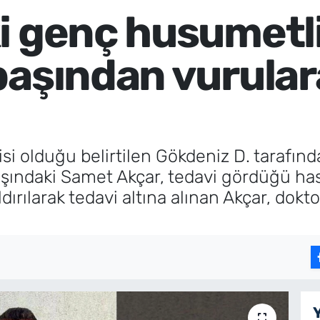
i genç husumetli
başından vurula
isi olduğu belirtilen Gökdeniz D. tarafı
aşındaki Samet Akçar, tedavi gördüğü has
ırılarak tedavi altına alınan Akçar, dok