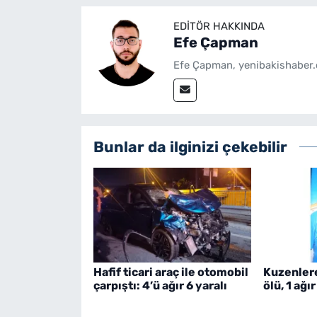
EDITÖR HAKKINDA
Efe Çapman
Efe Çapman, yenibakishaber.
Bunlar da ilginizi çekebilir
Hafif ticari araç ile otomobil
Kuzenlere 
çarpıştı: 4’ü ağır 6 yaralı
ölü, 1 ağır