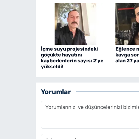
İçme suyu projesindeki
Eğlence 
göçükte hayatını
kavga so
kaybedenlerin sayısı 2'ye
alan 27 y
yükseldi!
Yorumlar