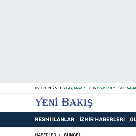
İzmir
Güncel
Ekonomi
Siyaset
Asayiş / Polis-Adliye
09-08-2026
USD
47,7436
EUR
55,2510
GBP
64,4
Spor
Magazin
RESMİ İLANLAR
İZMİR HABERLERİ
G
Foto Galeri
HABERLER
GÜNCEL