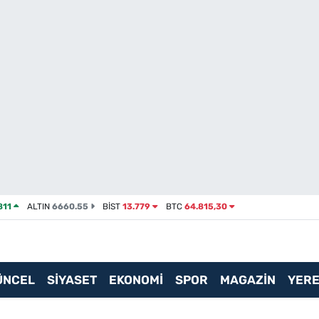
811
ALTIN
6660.55
BİST
13.779
BTC
64.815,30
ÜNCEL
SİYASET
EKONOMİ
SPOR
MAGAZİN
YERE