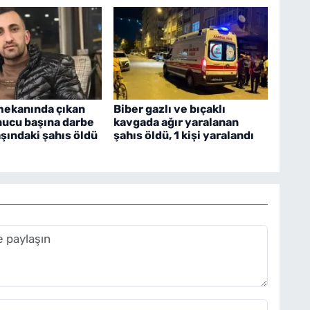
mekanında çıkan
Biber gazlı ve bıçaklı
nucu başına darbe
kavgada ağır yaralanan
aşındaki şahıs öldü
şahıs öldü, 1 kişi yaralandı