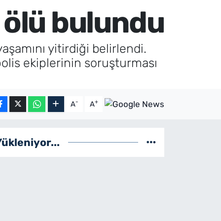
 ölü bulundu
şamını yitirdiği belirlendi.
olis ekiplerinin soruşturması
-
+
A
A
Yükleniyor...