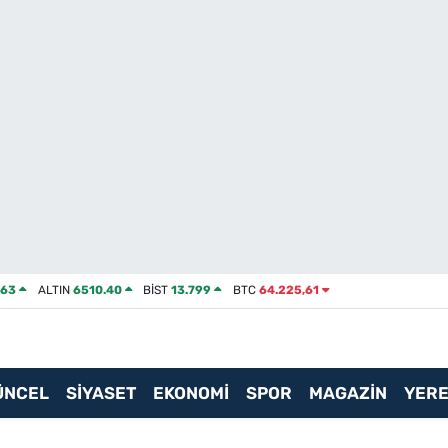
463
ALTIN
6510.40
BİST
13.799
BTC
64.225,61
ÜNCEL
SİYASET
EKONOMİ
SPOR
MAGAZİN
YERE