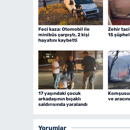
Feci kaza: Otomobil ile
Zehir tac
minibüs çarpıştı, 2 kişi
15 şüphel
hayatını kaybetti
17 yaşındaki çocuk
Komşusun
arkadaşının bıçaklı
ve aracın
saldırısında yaralandı
Yorumlar