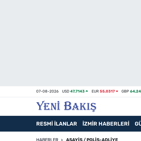
İzmir
Güncel
Ekonomi
Siyaset
Asayiş / Polis-Adliye
07-08-2026
USD
47,7143
EUR
55,0317
GBP
64,2
Spor
Magazin
RESMİ İLANLAR
İZMİR HABERLERİ
G
Foto Galeri
HABERLER
ASAYIŞ / POLIS-ADLIYE