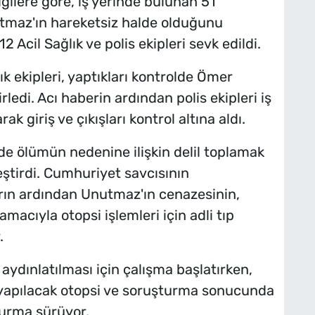
gilere göre, iş yerinde bulunan 51
tmaz'ın hareketsiz halde olduğunu
 Acil Sağlık ve polis ekipleri sevk edildi.
ık ekipleri, yaptıkları kontrolde Ömer
rledi. Acı haberin ardından polis ekipleri iş
k giriş ve çıkışları kontrol altına aldı.
inde ölümün nedenine ilişkin delil toplamak
ştirdi. Cumhuriyet savcısının
rın ardından Unutmaz'ın cenazesinin,
macıyla otopsi işlemleri için adli tıp
.
e aydınlatılması için çalışma başlatırken,
apılacak otopsi ve soruşturma sonucunda
turma sürüyor.