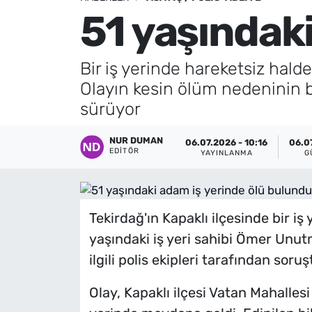
51 yaşındak
Künye
İletişim
Bir iş yerinde hareketsiz halde
Olayın kesin ölüm nedeninin be
sürüyor
NUR DUMAN
06.07.2026 - 10:16
06.0
EDITÖR
YAYINLANMA
G
Tekirdağ'ın Kapaklı ilçesinde bir i
yaşındaki iş yeri sahibi Ömer Unutm
ilgili polis ekipleri tarafından soru
Olay, Kapaklı ilçesi Vatan Mahallesi