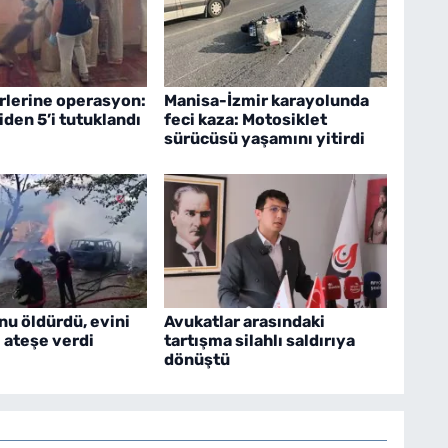
irlerine operasyon:
Manisa-İzmir karayolunda
iden 5’i tutuklandı
feci kaza: Motosiklet
sürücüsü yaşamını yitirdi
u öldürdü, evini
Avukatlar arasındaki
ı ateşe verdi
tartışma silahlı saldırıya
dönüştü