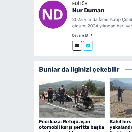
EDITÖR
Nur Duman
2023 yılında İzmir Katip Çel
oldum. 2024 yılından beri ye
çalışmaktayım.
Devam Et
Bunlar da ilginizi çekebilir
Feci kaza: Refüjü aşan
Sahil hır
otomobil karşı şeritte başka
yakalandı