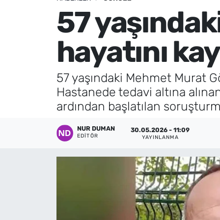
57 yaşındak
Künye
hayatını kay
İletişim
57 yaşındaki Mehmet Murat Gö
Hastanede tedavi altına alına
ardından başlatılan soruştur
NUR DUMAN
30.05.2026 - 11:09
EDITÖR
YAYINLANMA