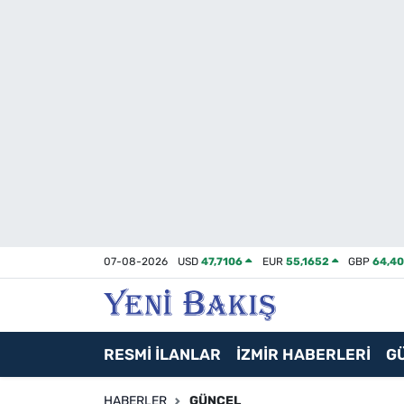
İzmir
Güncel
Ekonomi
Siyaset
Asayiş / Polis-Adliye
07-08-2026
USD
47,7106
EUR
55,1652
GBP
64,4
Spor
Magazin
RESMİ İLANLAR
İZMİR HABERLERİ
G
Foto Galeri
HABERLER
GÜNCEL