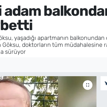
i adam balkonda
betti
ksu, yaşadığı apartmanın balkonundan d
n Göksu, doktorların tüm müdahalesine r
ma sürüyor