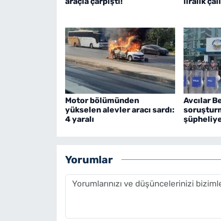
araçla çarpıştı!
liralık çal
Motor bölümünden
Avcılar B
yükselen alevler aracı sardı:
soruştur
4 yaralı
şüpheliye
Yorumlar