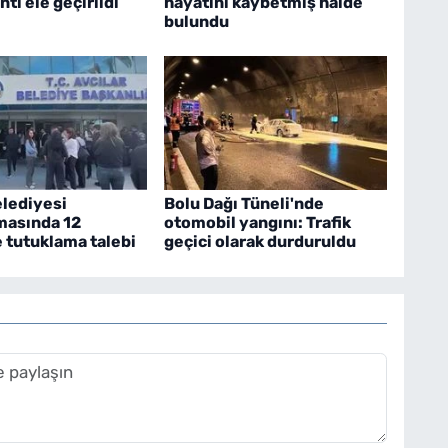
ıntı ele geçirildi
hayatını kaybetmiş halde
bulundu
elediyesi
Bolu Dağı Tüneli'nde
masında 12
otomobil yangını: Trafik
 tutuklama talebi
geçici olarak durduruldu