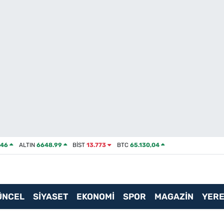
046
ALTIN
6648.99
BİST
13.773
BTC
65.130,04
ÜNCEL
SİYASET
EKONOMİ
SPOR
MAGAZİN
YERE