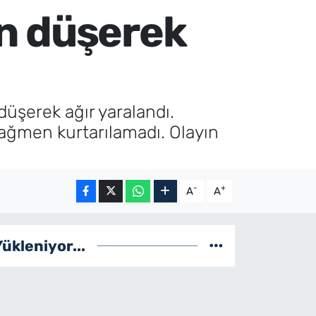
n düşerek
üşerek ağır yaralandı.
ağmen kurtarılamadı. Olayın
-
+
A
A
Yükleniyor...