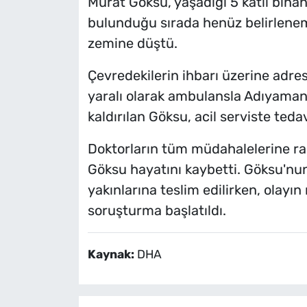
Murat Göksu, yaşadığı 5 katlı bin
bulunduğu sırada henüz belirlene
zemine düştü.
Çevredekilerin ihbarı üzerine adrese
yaralı olarak ambulansla Adıyaman
kaldırılan Göksu, acil serviste tedavi
Doktorların tüm müdahalelerine 
Göksu hayatını kaybetti. Göksu'nun
yakınlarına teslim edilirken, olayın
soruşturma başlatıldı.
Kaynak:
DHA