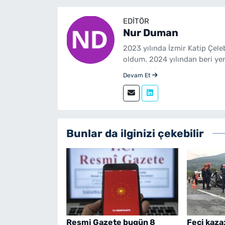
EDITÖR
Nur Duman
2023 yılında İzmir Katip Çel
oldum. 2024 yılından beri ye
çalışmaktayım.
Devam Et
Bunlar da ilginizi çekebilir
Resmi Gazete bugün 8
Feci kaza