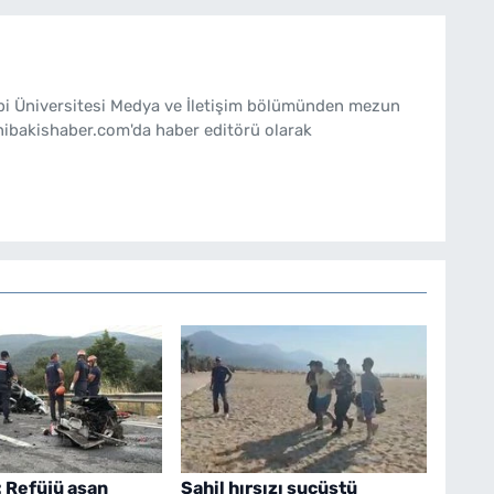
ebi Üniversitesi Medya ve İletişim bölümünden mezun
nibakishaber.com'da haber editörü olarak
: Refüjü aşan
Sahil hırsızı suçüstü