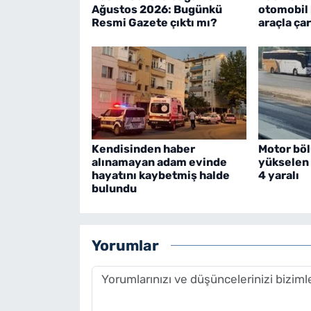
Ağustos 2026: Bugünkü
otomobil 
Resmi Gazete çıktı mı?
araçla çar
Kendisinden haber
Motor bö
alınamayan adam evinde
yükselen 
hayatını kaybetmiş halde
4 yaralı
bulundu
Yorumlar