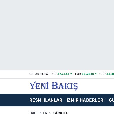
İzmir
Güncel
Ekonomi
Siyaset
Asayiş / Polis-Adliye
08-08-2026
USD
47,7436
EUR
55,2510
GBP
64,4
Spor
Magazin
RESMİ İLANLAR
İZMİR HABERLERİ
G
Foto Galeri
HABERLER
GÜNCEL