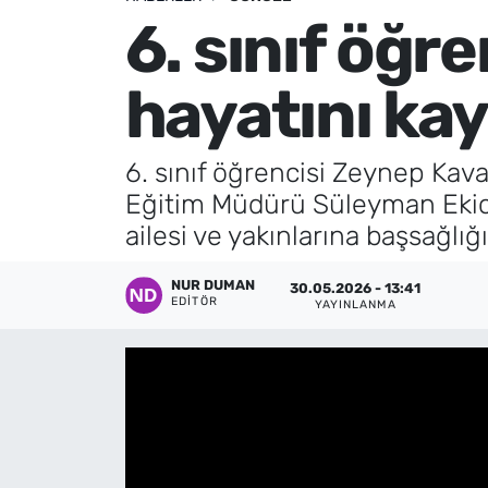
6. sınıf öğr
Künye
hayatını kay
İletişim
6. sınıf öğrencisi Zeynep Kavak
Eğitim Müdürü Süleyman Ekici
ailesi ve yakınlarına başsağlı
NUR DUMAN
30.05.2026 - 13:41
EDITÖR
YAYINLANMA