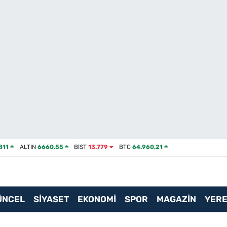
811
ALTIN
6660.55
BİST
13.779
BTC
64.960,21
ÜNCEL
SİYASET
EKONOMİ
SPOR
MAGAZİN
YERE