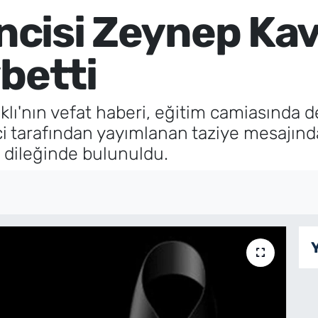
encisi Zeynep Kav
betti
lı'nın vefat haberi, eğitim camiasında der
 tarafından yayımlanan taziye mesajında
ğı dileğinde bulunuldu.