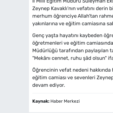
İl Milli Eğitim Müdürü Süleyman Ek
Zeynep Kavaklı'nın vefatını derin b
merhum öğrenciye Allah'tan rahmet 
yakınlarına ve eğitim camiasına sa
Genç yaşta hayatını kaybeden öğren
öğretmenleri ve eğitim camiasında 
Müdürlüğü tarafından paylaşılan ta
"Mekânı cennet, ruhu şâd olsun" ifa
Öğrencinin vefat nedeni hakkında 
eğitim camiası ve sevenleri Zeynep
devam ediyor.
Kaynak:
Haber Merkezi