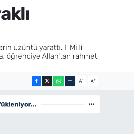
aklı
in üzüntü yarattı. İl Milli
, öğrenciye Allah'tan rahmet,
-
+
A
A
Yükleniyor...