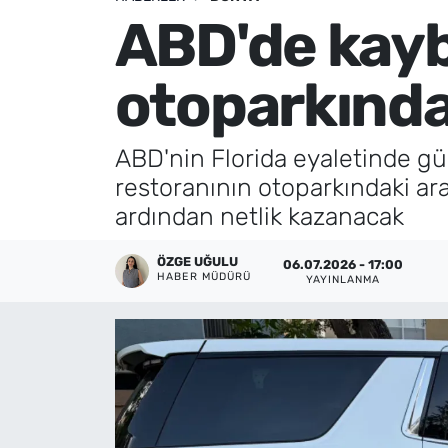
ABD'de kayb
Künye
otoparkında
İletişim
ABD'nin Florida eyaletinde gü
restoranının otoparkındaki ar
ardından netlik kazanacak
ÖZGE UĞULU
06.07.2026 - 17:00
HABER MÜDÜRÜ
YAYINLANMA