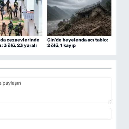
'da cezaevlerinde
Çin'de heyelenda acı tablo:
ı: 3 ölü, 23 yaralı
2 ölü, 1 kayıp