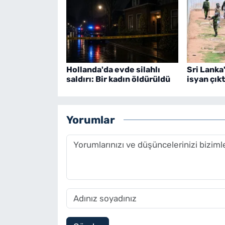
Hollanda'da evde silahlı
Sri Lanka
saldırı: Bir kadın öldürüldü
isyan çıkt
Yorumlar