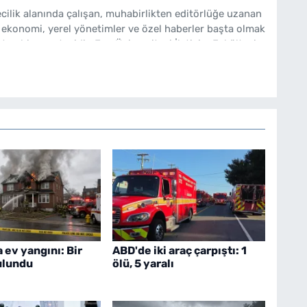
cilik alanında çalışan, muhabirlikten editörlüğe uzanan
 ekonomi, yerel yönetimler ve özel haberler başta olmak
ten bir gazetecidir. Ege Üniversitesi İletişim Fakültesi
bakishaber.com'da Haber Müdürü olarak çalışmalarını
 ev yangını: Bir
ABD'de iki araç çarpıştı: 1
bulundu
ölü, 5 yaralı