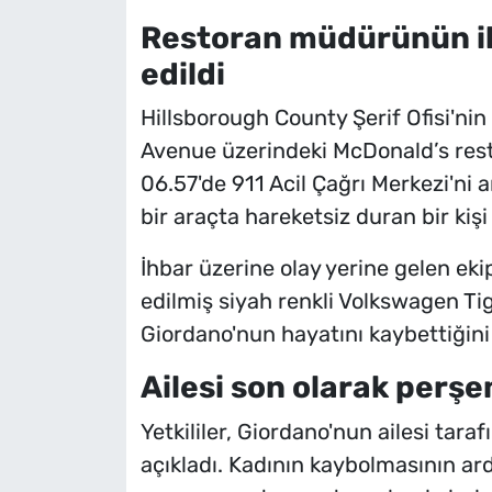
Restoran müdürünün ih
edildi
Hillsborough County Şerif Ofisi'nin 
Avenue üzerindeki McDonald’s res
06.57'de 911 Acil Çağrı Merkezi'ni
bir araçta hareketsiz duran bir kişi
İhbar üzerine olay yerine gelen ek
edilmiş siyah renkli Volkswagen Ti
Giordano'nun hayatını kaybettiğini 
Ailesi son olarak per
Yetkililer, Giordano'nun ailesi t
açıkladı. Kadının kaybolmasının ar