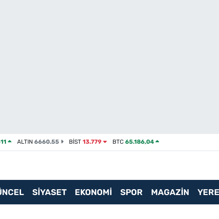
11
ALTIN
6660.55
BİST
13.779
BTC
65.186,04
ÜNCEL
SİYASET
EKONOMİ
SPOR
MAGAZİN
YERE