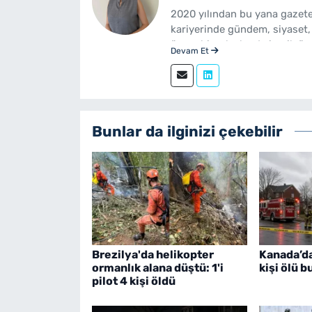
2020 yılından bu yana gazete
kariyerinde gündem, siyaset,
üzere birçok alanda içerik üre
Devam Et
Gazetecilik mezunudur. yeni
sürdürmektedir.
Bunlar da ilginizi çekebilir
Brezilya'da helikopter
Kanada’da
ormanlık alana düştü: 1'i
kişi ölü 
pilot 4 kişi öldü