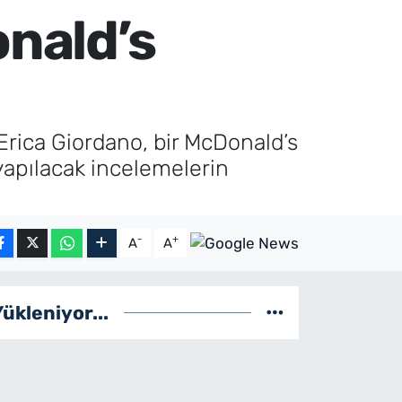
nald’s
Erica Giordano, bir McDonald’s
yapılacak incelemelerin
-
+
A
A
Yükleniyor...