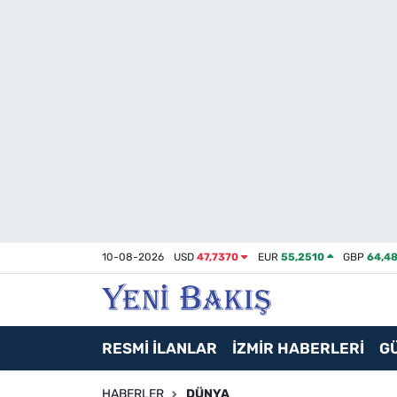
İzmir
Güncel
Ekonomi
Siyaset
Asayiş / Polis-Adliye
10-08-2026
USD
47,7370
EUR
55,2510
GBP
64,48
Spor
Magazin
RESMİ İLANLAR
İZMİR HABERLERİ
G
Foto Galeri
HABERLER
DÜNYA