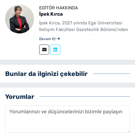
EDITÖR HAKKINDA
İpek Kırca
İpek Kırca, 2021 yılında Ege Üniversitesi
İletişim Fakültesi Gazetecilik Bölümü'nden
mezun olmuştur. Gazetecilik kariyerini
Devam Et
sürdüren Kırca, 2023 yılından bu yana
yenibakishaber.com bünyesinde muhabir
ve editör olarak görev yapmaktadır.
Bunlar da ilginizi çekebilir
Yorumlar