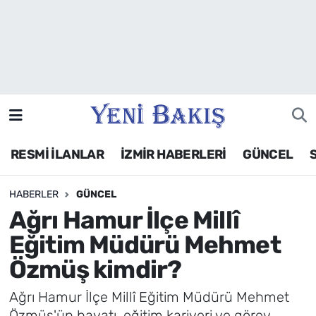
İzmir
Güncel
Ekonomi
RESMİ İLANLAR
İZMİR HABERLERİ
GÜNCEL
Siyaset
HABERLER
GÜNCEL
Asayiş / Polis-Adliye
Ağrı Hamur İlçe Millî
Spor
Eğitim Müdürü Mehmet
Özmüş kimdir?
Magazin
Ağrı Hamur İlçe Millî Eğitim Müdürü Mehmet
Foto Galeri
Özmüş'ün hayatı, eğitim kariyeri ve görev