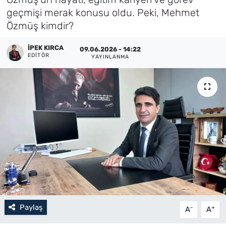
geçmişi merak konusu oldu. Peki, Mehmet
Künye
Özmüş kimdir?
İletişim
İPEK KIRCA
09.06.2026 - 14:22
EDITÖR
YAYINLANMA
Paylaş
-
+
A
A