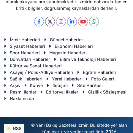
olarak okuyuculara sunulmaktadır. İzmirin nabzını tutan en
kritik bilgiler, doğrulanmış kaynaklardan derlenir.
İzmir Haberleri
Güncel Haberler
Siyaset Haberleri
Ekonomi Haberleri
Spor Haberleri
Magazin Haberleri
Dünya'dan Haberler
Bilim ve Teknoloji Haberleri
Kültür ve Sanat Haberleri
Asayiş / Polis-Adliye Haberleri
Eğitim Haberleri
Sağlık Haberleri
Yerel Haberler
Foto Galeri
Arşiv
Künye
İletişim
Site Haritası
Resmi İlanlar
Editoryal İlkeler
Gizlilik Sözleşmesi
Hakkımızda
© Yeni Bakış Gazetesi İzmir. Bu sitede yer alan
RSS
tüm içerik ve veriler tescillidir. 2026