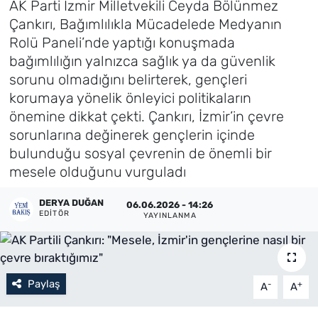
AK Parti İzmir Milletvekili Ceyda Bölünmez
Çankırı, Bağımlılıkla Mücadelede Medyanın
Künye
Rolü Paneli’nde yaptığı konuşmada
bağımlılığın yalnızca sağlık ya da güvenlik
İletişim
sorunu olmadığını belirterek, gençleri
korumaya yönelik önleyici politikaların
önemine dikkat çekti. Çankırı, İzmir’in çevre
sorunlarına değinerek gençlerin içinde
bulunduğu sosyal çevrenin de önemli bir
mesele olduğunu vurguladı
DERYA DUĞAN
06.06.2026 - 14:26
EDITÖR
YAYINLANMA
Paylaş
-
+
A
A