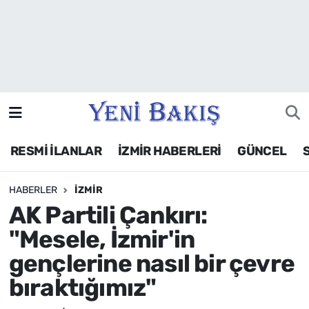
İzmir
Güncel
Ekonomi
RESMİ İLANLAR
İZMİR HABERLERİ
GÜNCEL
Siyaset
HABERLER
İZMIR
Asayiş / Polis-Adliye
AK Partili Çankırı:
Spor
"Mesele, İzmir'in
gençlerine nasıl bir çevre
Magazin
bıraktığımız"
Foto Galeri