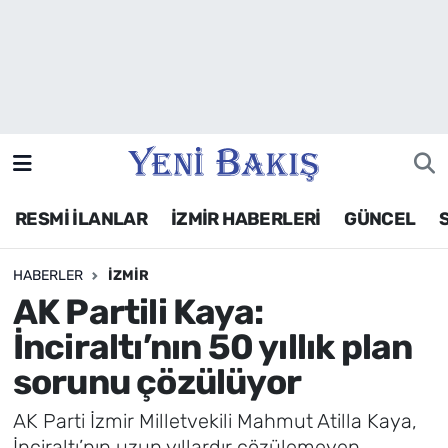
İzmir
Güncel
Ekonomi
RESMİ İLANLAR
İZMİR HABERLERİ
GÜNCEL
Siyaset
HABERLER
İZMIR
Asayiş / Polis-Adliye
AK Partili Kaya:
Spor
İnciraltı’nın 50 yıllık plan
sorunu çözülüyor
Magazin
AK Parti İzmir Milletvekili Mahmut Atilla Kaya,
Foto Galeri
İnciraltı’nın uzun yıllardır çözülemeyen