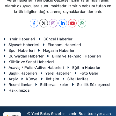
vefat haberleri Yeni Bakış Gazetesi İzmir tarafından anlık
olarak okuyuculara sunulmaktadır. İzmirin nabzını tutan en
kritik bilgiler, doğrulanmış kaynaklardan derlenir.
İzmir Haberleri
Güncel Haberler
Siyaset Haberleri
Ekonomi Haberleri
Spor Haberleri
Magazin Haberleri
Dünya'dan Haberler
Bilim ve Teknoloji Haberleri
Kültür ve Sanat Haberleri
Asayiş / Polis-Adliye Haberleri
Eğitim Haberleri
Sağlık Haberleri
Yerel Haberler
Foto Galeri
Arşiv
Künye
İletişim
Site Haritası
Resmi İlanlar
Editoryal İlkeler
Gizlilik Sözleşmesi
Hakkımızda
© Yeni Bakış Gazetesi İzmir. Bu sitede yer alan