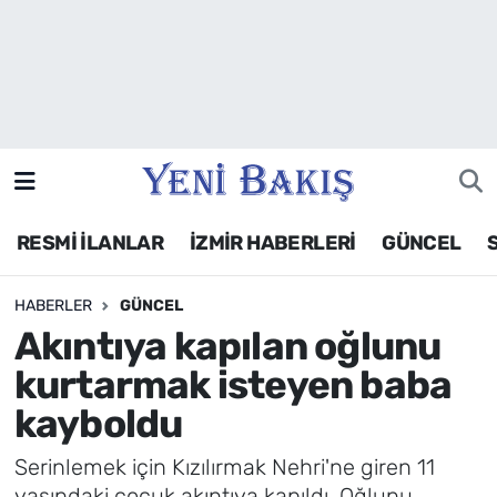
İzmir
Güncel
Ekonomi
RESMİ İLANLAR
İZMİR HABERLERİ
GÜNCEL
Siyaset
HABERLER
GÜNCEL
Asayiş / Polis-Adliye
Akıntıya kapılan oğlunu
Spor
kurtarmak isteyen baba
kayboldu
Magazin
Serinlemek için Kızılırmak Nehri'ne giren 11
Foto Galeri
yaşındaki çocuk akıntıya kapıldı. Oğlunu