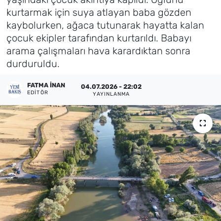
kurtarmak için suya atlayan baba gözden
Künye
kaybolurken, ağaca tutunarak hayatta kalan
çocuk ekipler tarafından kurtarıldı. Babayı
İletişim
arama çalışmaları hava karardıktan sonra
durduruldu.
FATMA İNAN
04.07.2026 - 22:02
EDITÖR
YAYINLANMA