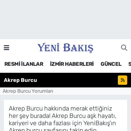
İzmir
Güncel
Ekonomi
RESMİ İLANLAR
İZMİR HABERLERİ
GÜNCEL
Siyaset
Akrep Burcu
Asayiş / Polis-Adliye
Akrep Burcu Yorumları
Spor
Akrep Burcu hakkında merak ettiğiniz
Magazin
her şey burada! Akrep Burcu aşk hayatı,
kariyeri ve daha fazlası için YeniBakış'ın
Foto Galeri
Akrep burcu sayfasını takip edin.