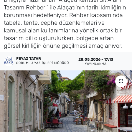
Tasarım Rehberi” ile Alaçatı’nın tarihi kimliğinin
Künye
korunması hedefleniyor. Rehber kapsamında
tabela, tente, cephe düzenlemeleri ve
İletişim
kamusal alan kullanımlarına yönelik ortak bir
tasarım dili oluşturulurken, bölgede artan
görsel kirliliğin önüne geçilmesi amaçlanıyor.
FEYAZ TATAR
28.05.2026 - 17:13
SORUMLU YAZIIŞLERI MÜDÜRÜ
YAYINLANMA