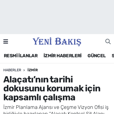
İzmir
Güncel
Ekonomi
RESMİ İLANLAR
İZMİR HABERLERİ
GÜNCEL
Siyaset
HABERLER
İZMIR
Asayiş / Polis-Adliye
Alaçatı’nın tarihi
Spor
dokusunu korumak için
kapsamlı çalışma
Magazin
İzmir Planlama Ajansı ve Çeşme Vizyon Ofisi iş
Foto Galeri
birliğiyle hazırlanan “Alaçatı Kentsel Sit Alanı