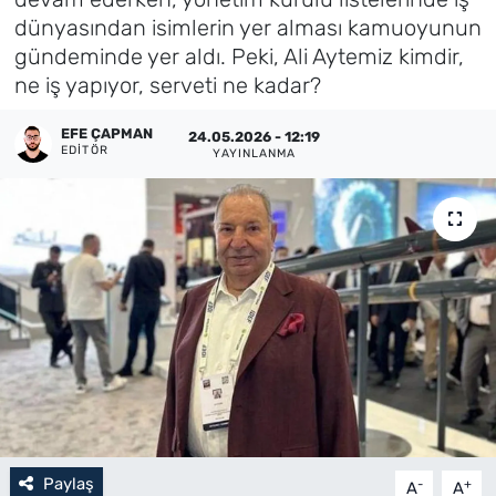
dünyasından isimlerin yer alması kamuoyunun
Künye
gündeminde yer aldı. Peki, Ali Aytemiz kimdir,
ne iş yapıyor, serveti ne kadar?
İletişim
EFE ÇAPMAN
24.05.2026 - 12:19
EDITÖR
YAYINLANMA
Paylaş
-
+
A
A