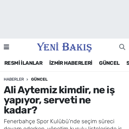
İzmir
Güncel
Ekonomi
RESMİ İLANLAR
İZMİR HABERLERİ
GÜNCEL
Siyaset
HABERLER
GÜNCEL
Asayiş / Polis-Adliye
Ali Aytemiz kimdir, ne iş
Spor
yapıyor, serveti ne
kadar?
Magazin
Fenerbahçe Spor Kulübü’nde seçim süreci
Foto Galeri
devam ederken, yönetim kurulu listelerinde iş