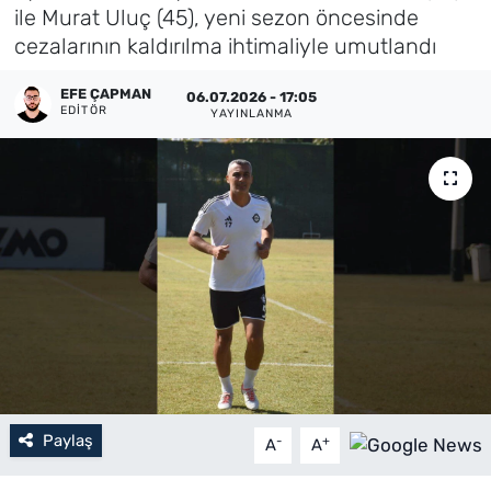
ile Murat Uluç (45), yeni sezon öncesinde
Künye
cezalarının kaldırılma ihtimaliyle umutlandı
İletişim
EFE ÇAPMAN
06.07.2026 - 17:05
EDITÖR
YAYINLANMA
Paylaş
-
+
A
A