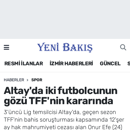
İzmir
Güncel
Ekonomi
RESMİ İLANLAR
İZMİR HABERLERİ
GÜNCEL
Siyaset
HABERLER
SPOR
Asayiş / Polis-Adliye
Altay'da iki futbolcunun
Spor
gözü TFF'nin kararında
Magazin
3'üncü Lig temsilcisi Altay'da, geçen sezon
TFF'nin bahis soruşturması kapsamında 12'şer
Foto Galeri
ay hak mahrumiyeti cezası alan Onur Efe (24)