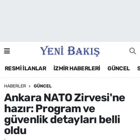
İzmir
Güncel
Ekonomi
RESMİ İLANLAR
İZMİR HABERLERİ
GÜNCEL
Siyaset
HABERLER
GÜNCEL
Asayiş / Polis-Adliye
Ankara NATO Zirvesi'ne
Spor
hazır: Program ve
güvenlik detayları belli
Magazin
oldu
Foto Galeri