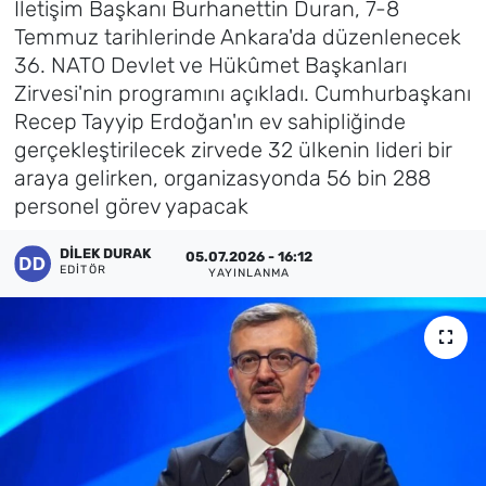
İletişim Başkanı Burhanettin Duran, 7-8
Temmuz tarihlerinde Ankara'da düzenlenecek
Künye
36. NATO Devlet ve Hükûmet Başkanları
Zirvesi'nin programını açıkladı. Cumhurbaşkanı
İletişim
Recep Tayyip Erdoğan'ın ev sahipliğinde
gerçekleştirilecek zirvede 32 ülkenin lideri bir
araya gelirken, organizasyonda 56 bin 288
personel görev yapacak
DILEK DURAK
05.07.2026 - 16:12
EDITÖR
YAYINLANMA