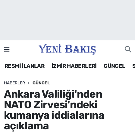
İzmir
Güncel
Ekonomi
RESMİ İLANLAR
İZMİR HABERLERİ
GÜNCEL
Siyaset
HABERLER
GÜNCEL
Asayiş / Polis-Adliye
Ankara Valiliği'nden
Spor
NATO Zirvesi'ndeki
kumanya iddialarına
Magazin
açıklama
Foto Galeri