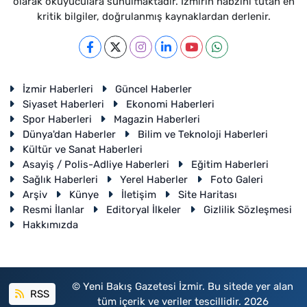
olarak okuyuculara sunulmaktadır. İzmirin nabzını tutan en
kritik bilgiler, doğrulanmış kaynaklardan derlenir.
İzmir Haberleri
Güncel Haberler
Siyaset Haberleri
Ekonomi Haberleri
Spor Haberleri
Magazin Haberleri
Dünya'dan Haberler
Bilim ve Teknoloji Haberleri
Kültür ve Sanat Haberleri
Asayiş / Polis-Adliye Haberleri
Eğitim Haberleri
Sağlık Haberleri
Yerel Haberler
Foto Galeri
Arşiv
Künye
İletişim
Site Haritası
Resmi İlanlar
Editoryal İlkeler
Gizlilik Sözleşmesi
Hakkımızda
© Yeni Bakış Gazetesi İzmir. Bu sitede yer alan
RSS
tüm içerik ve veriler tescillidir. 2026