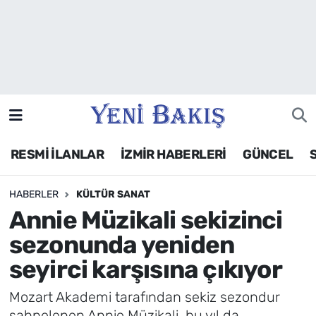
İzmir
Güncel
Ekonomi
RESMİ İLANLAR
İZMİR HABERLERİ
GÜNCEL
Siyaset
HABERLER
KÜLTÜR SANAT
Asayiş / Polis-Adliye
Annie Müzikali sekizinci
Spor
sezonunda yeniden
seyirci karşısına çıkıyor
Magazin
Mozart Akademi tarafından sekiz sezondur
Foto Galeri
sahnelenen Annie Müzikali, bu yıl da