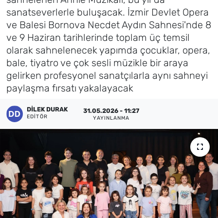
sanatseverlerle buluşacak. İzmir Devlet Opera
Künye
ve Balesi Bornova Necdet Aydın Sahnesi'nde 8
ve 9 Haziran tarihlerinde toplam üç temsil
İletişim
olarak sahnelenecek yapımda çocuklar, opera,
bale, tiyatro ve çok sesli müzikle bir araya
gelirken profesyonel sanatçılarla aynı sahneyi
paylaşma fırsatı yakalayacak
DILEK DURAK
31.05.2026 - 11:27
EDITÖR
YAYINLANMA