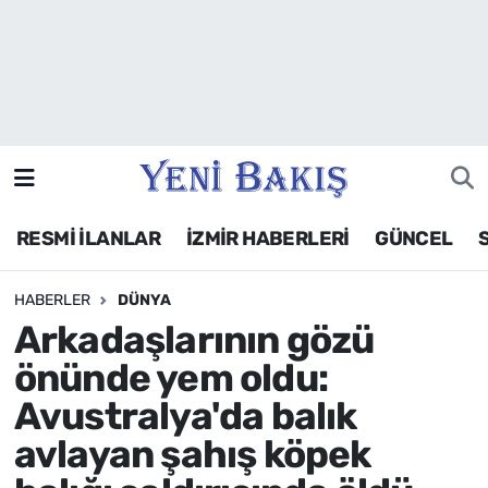
İzmir
Güncel
Ekonomi
RESMİ İLANLAR
İZMİR HABERLERİ
GÜNCEL
Siyaset
HABERLER
DÜNYA
Asayiş / Polis-Adliye
Arkadaşlarının gözü
Spor
önünde yem oldu:
Avustralya'da balık
Magazin
avlayan şahış köpek
Foto Galeri