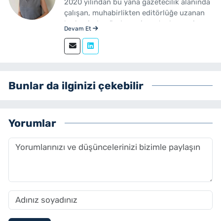
2020 yılından bu yana gazetecilik alanında
çalışan, muhabirlikten editörlüğe uzanan
kariyerinde gündem, siyaset, ekonomi,
Devam Et
yerel yönetimler ve özel haberler başta
olmak üzere birçok alanda içerik üreten bir
gazetecidir. Ege Üniversitesi İletişim
Fakültesi Gazetecilik mezunudur.
yenibakishaber.com'da Haber Müdürü
Bunlar da ilginizi çekebilir
olarak çalışmalarını sürdürmektedir.
Yorumlar