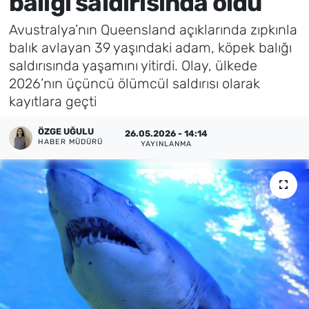
balığı saldırısında öldü
Künye
Avustralya’nın Queensland açıklarında zıpkınla
balık avlayan 39 yaşındaki adam, köpek balığı
İletişim
saldırısında yaşamını yitirdi. Olay, ülkede
2026’nın üçüncü ölümcül saldırısı olarak
kayıtlara geçti
ÖZGE UĞULU
26.05.2026 - 14:14
HABER MÜDÜRÜ
YAYINLANMA