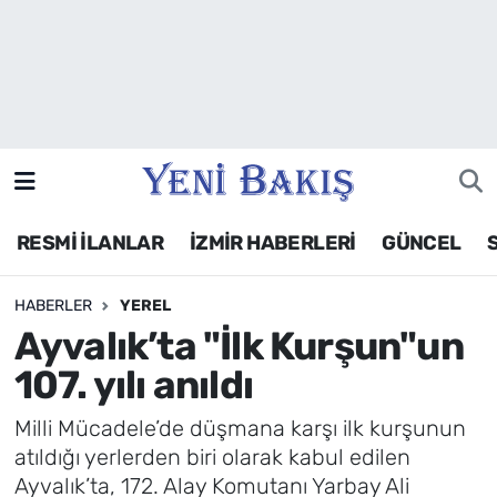
İzmir
Güncel
Ekonomi
RESMİ İLANLAR
İZMİR HABERLERİ
GÜNCEL
Siyaset
HABERLER
YEREL
Asayiş / Polis-Adliye
Ayvalık’ta "İlk Kurşun"un
Spor
107. yılı anıldı
Magazin
Milli Mücadele’de düşmana karşı ilk kurşunun
atıldığı yerlerden biri olarak kabul edilen
Foto Galeri
Ayvalık’ta, 172. Alay Komutanı Yarbay Ali