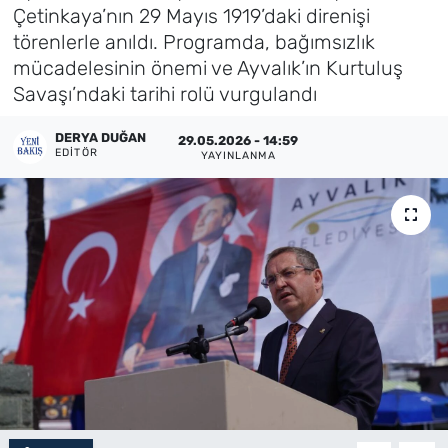
Çetinkaya’nın 29 Mayıs 1919’daki direnişi
Künye
törenlerle anıldı. Programda, bağımsızlık
mücadelesinin önemi ve Ayvalık’ın Kurtuluş
İletişim
Savaşı’ndaki tarihi rolü vurgulandı
DERYA DUĞAN
29.05.2026 - 14:59
EDITÖR
YAYINLANMA