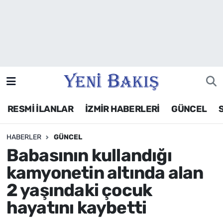
İzmir
Güncel
Ekonomi
RESMİ İLANLAR
İZMİR HABERLERİ
GÜNCEL
Siyaset
HABERLER
GÜNCEL
Asayiş / Polis-Adliye
Babasının kullandığı
Spor
kamyonetin altında alan
2 yaşındaki çocuk
Magazin
hayatını kaybetti
Foto Galeri