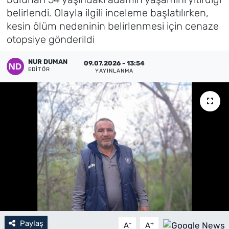
belirlendi. Olayla ilgili inceleme başlatılırken,
Künye
kesin ölüm nedeninin belirlenmesi için cenaze
otopsiye gönderildi
İletişim
NUR DUMAN
09.07.2026 - 13:54
EDITÖR
YAYINLANMA
Paylaş
-
+
A
A