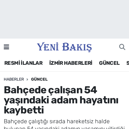
İzmir
Güncel
Ekonomi
RESMİ İLANLAR
İZMİR HABERLERİ
GÜNCEL
Siyaset
HABERLER
GÜNCEL
Asayiş / Polis-Adliye
Bahçede çalışan 54
Spor
yaşındaki adam hayatını
kaybetti
Magazin
Bahçede çalıştığı sırada hareketsiz halde
Foto Galeri
bulunan 54 yaşındaki adamın yaşamını yitirdiği