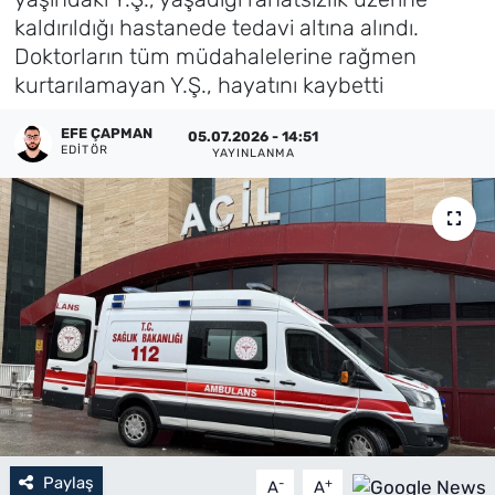
kaldırıldığı hastanede tedavi altına alındı.
Künye
Doktorların tüm müdahalelerine rağmen
kurtarılamayan Y.Ş., hayatını kaybetti
İletişim
EFE ÇAPMAN
05.07.2026 - 14:51
EDITÖR
YAYINLANMA
Paylaş
-
+
A
A