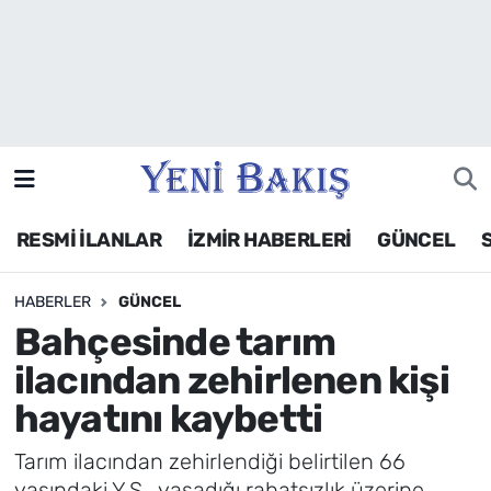
İzmir
Güncel
Ekonomi
RESMİ İLANLAR
İZMİR HABERLERİ
GÜNCEL
Siyaset
HABERLER
GÜNCEL
Asayiş / Polis-Adliye
Bahçesinde tarım
Spor
ilacından zehirlenen kişi
hayatını kaybetti
Magazin
Tarım ilacından zehirlendiği belirtilen 66
Foto Galeri
yaşındaki Y.Ş., yaşadığı rahatsızlık üzerine