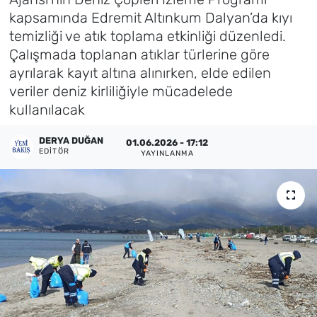
kapsamında Edremit Altınkum Dalyan’da kıyı
Künye
temizliği ve atık toplama etkinliği düzenledi.
Çalışmada toplanan atıklar türlerine göre
İletişim
ayrılarak kayıt altına alınırken, elde edilen
veriler deniz kirliliğiyle mücadelede
kullanılacak
DERYA DUĞAN
01.06.2026 - 17:12
EDITÖR
YAYINLANMA