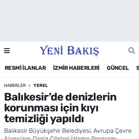
İzmir
Güncel
Ekonomi
RESMİ İLANLAR
İZMİR HABERLERİ
GÜNCEL
Siyaset
HABERLER
YEREL
Asayiş / Polis-Adliye
Balıkesir’de denizlerin
Spor
korunması için kıyı
temizliği yapıldı
Magazin
Balıkesir Büyükşehir Belediyesi, Avrupa Çevre
Foto Galeri
Ajansı’nın Deniz Çöpleri İzleme Programı