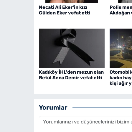
Necati Ali Eker'in kızı
Polis me
Gülden Eker vefat etti
Akdoğan v
Kadıköy İHL'den mezun olan
Otomobild
Betül Sena Demir vefat etti
kadın haya
kişi ağır 
Yorumlar