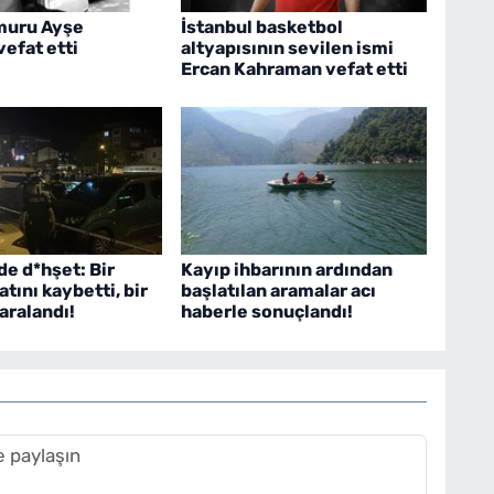
muru Ayşe
İstanbul basketbol
efat etti
altyapısının sevilen ismi
Ercan Kahraman vefat etti
e d*hşet: Bir
Kayıp ihbarının ardından
tını kaybetti, bir
başlatılan aramalar acı
yaralandı!
haberle sonuçlandı!