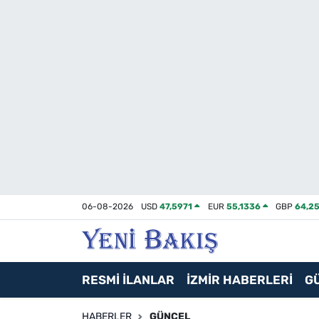
İzmir
Güncel
Ekonomi
Siyaset
Asayiş / Polis-Adliye
06-08-2026
USD
47,5971
EUR
55,1336
GBP
64,2
Spor
Magazin
RESMİ İLANLAR
İZMİR HABERLERİ
G
Foto Galeri
HABERLER
GÜNCEL