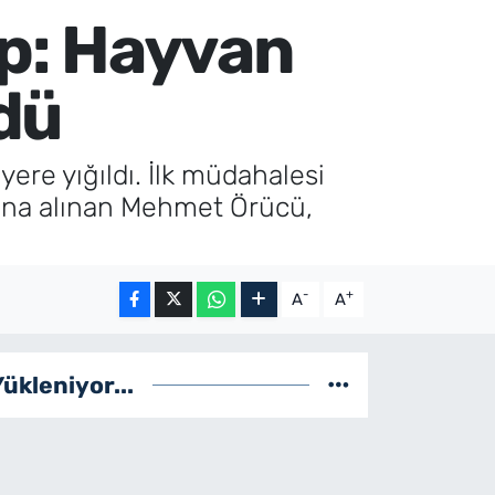
ıp: Hayvan
ldü
ere yığıldı. İlk müdahalesi
ltına alınan Mehmet Örücü,
-
+
A
A
Yükleniyor...