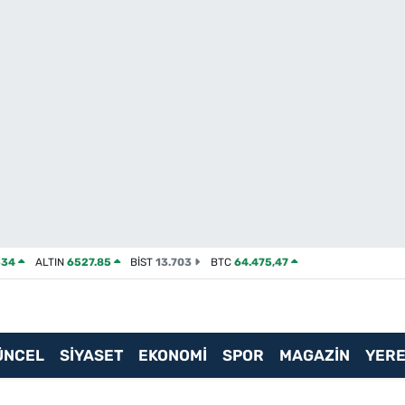
534
ALTIN
6527.85
BİST
13.703
BTC
64.475,47
ÜNCEL
SİYASET
EKONOMİ
SPOR
MAGAZİN
YERE