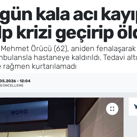
gün kala acı kay
p krizi geçirip ö
 Mehmet Örücü (62), aniden fenalaşarak y
mbulansla hastaneye kaldırıldı. Tedavi a
e rağmen kurtarılamadı
05.2026 - 12:04
GÜNCELLEME