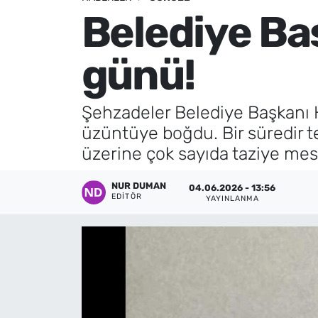
Belediye Ba
Künye
günü!
İletişim
Şehzadeler Belediye Başkanı H
üzüntüye boğdu. Bir süredir t
üzerine çok sayıda taziye mesa
NUR DUMAN
04.06.2026 - 13:56
EDITÖR
YAYINLANMA