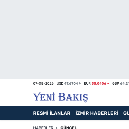
İzmir
Güncel
Ekonomi
Siyaset
Asayiş / Polis-Adliye
07-08-2026
USD
47,6704
EUR
55,0406
GBP
64,2
Spor
Magazin
RESMİ İLANLAR
İZMİR HABERLERİ
G
Foto Galeri
HABERLER
GÜNCEL