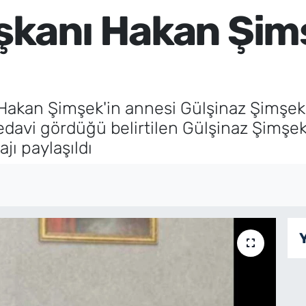
şkanı Hakan Şimş
akan Şimşek'in annesi Gülşinaz Şimşek'i
edavi gördüğü belirtilen Gülşinaz Şimşek
jı paylaşıldı