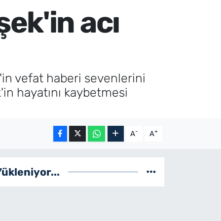
ek'in acı
n vefat haberi sevenlerini
'in hayatını kaybetmesi
-
+
A
A
Yükleniyor...