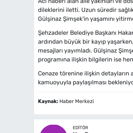
Acı haberi alan aile yakınları ve dos
dileklerini iletti. Uzun süredir sağ
Gülşinaz Şimşek'in yaşamını yitirm
Şehzadeler Belediye Başkanı Hakan Ş
ardından büyük bir kayıp yaşarken, 
mesajları yayımladı. Gülşinaz Şimş
programına ilişkin bilgilerin ise hen
Cenaze törenine ilişkin detayların 
kamuoyuyla paylaşılması bekleniyo
Kaynak:
Haber Merkezi
EDITÖR