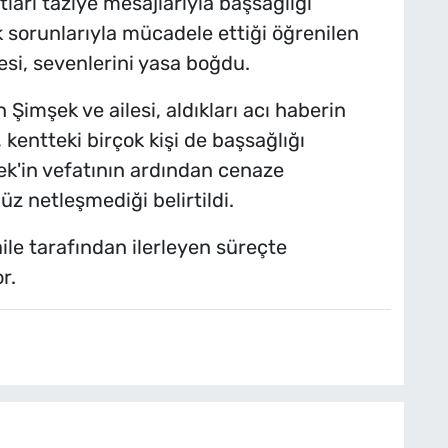
tları taziye mesajlarıyla başsağlığı
lık sorunlarıyla mücadele ettiği öğrenilen
esi, sevenlerini yasa boğdu.
imşek ve ailesi, aldıkları acı haberin
kentteki birçok kişi de başsağlığı
ek'in vefatının ardından cenaze
üz netleşmediği belirtildi.
aile tarafından ilerleyen süreçte
r.