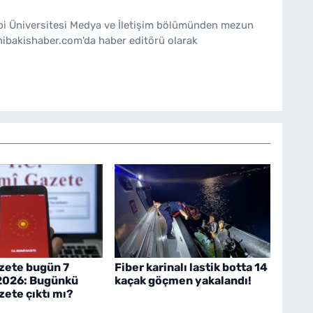
ebi Üniversitesi Medya ve İletişim bölümünden mezun
nibakishaber.com'da haber editörü olarak
zete bugün 7
Fiber karinalı lastik botta 14
2026: Bugünkü
kaçak göçmen yakalandı!
ete çıktı mı?