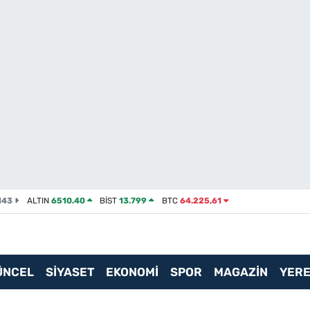
143
ALTIN
6510.40
BİST
13.799
BTC
64.225,61
ÜNCEL
SİYASET
EKONOMİ
SPOR
MAGAZİN
YERE