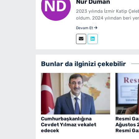
Nur Duman
2023 yılında İzmir Katip Çel
oldum. 2024 yılından beri ye
çalışmaktayım.
Devam Et
Bunlar da ilginizi çekebilir
Cumhurbaşkanlığına
Resmi Ga
Cevdet Yılmaz vekalet
Ağustos 
edecek
Resmi Gaz