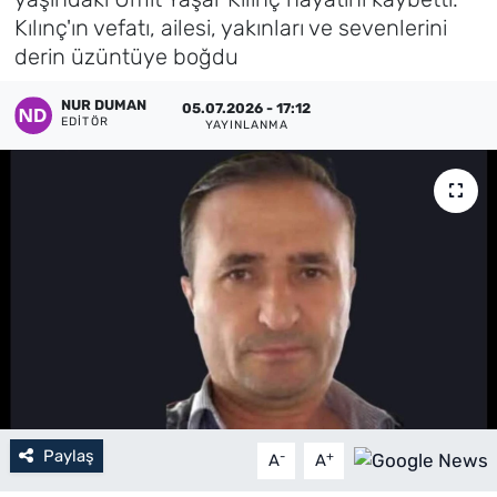
Kılınç'ın vefatı, ailesi, yakınları ve sevenlerini
Künye
derin üzüntüye boğdu
İletişim
NUR DUMAN
05.07.2026 - 17:12
EDITÖR
YAYINLANMA
Paylaş
-
+
A
A