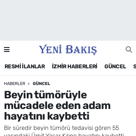
İzmir
Güncel
Ekonomi
RESMİ İLANLAR
İZMİR HABERLERİ
GÜNCEL
Siyaset
HABERLER
GÜNCEL
Asayiş / Polis-Adliye
Beyin tümörüyle
Spor
mücadele eden adam
hayatını kaybetti
Magazin
Bir süredir beyin tümörü tedavisi gören 55
Foto Galeri
yaşındaki Ümit Yaşar Kılınç hayatını kaybetti.