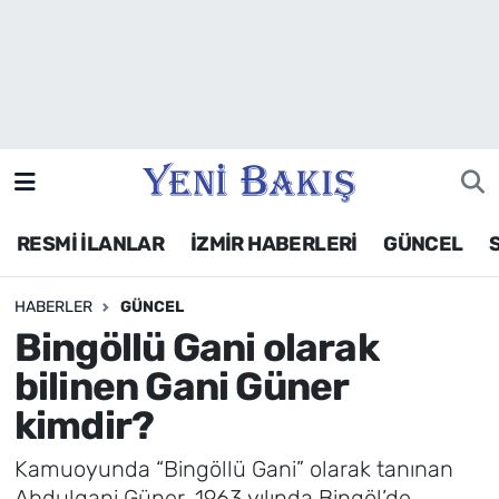
İzmir
Güncel
Ekonomi
RESMİ İLANLAR
İZMİR HABERLERİ
GÜNCEL
Siyaset
HABERLER
GÜNCEL
Asayiş / Polis-Adliye
Bingöllü Gani olarak
Spor
bilinen Gani Güner
kimdir?
Magazin
Kamuoyunda “Bingöllü Gani” olarak tanınan
Foto Galeri
Abdulgani Güner, 1963 yılında Bingöl’de