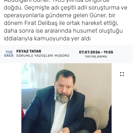
doğdu. Geçmişte adı çeşitli adli soruşturma ve
Künye
operasyonlarla gündeme gelen Güner, bir
dönem Fırat Delibaş ile ortak hareket ettiği,
İletişim
daha sonra ise aralarında husumet oluştuğu
iddialarıyla kamuoyunda yer aldı
FEYAZ TATAR
07.07.2026 - 11:55
SORUMLU YAZIIŞLERI MÜDÜRÜ
YAYINLANMA