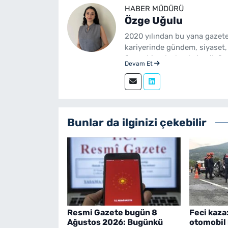
HABER MÜDÜRÜ
Özge Uğulu
2020 yılından bu yana gazete
kariyerinde gündem, siyaset,
üzere birçok alanda içerik üre
Devam Et
Gazetecilik mezunudur. yeni
sürdürmektedir.
Bunlar da ilginizi çekebilir
Resmi Gazete bugün 8
Feci kaza
Ağustos 2026: Bugünkü
otomobil 