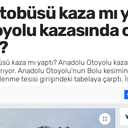
otobüsü kaza mı 
yolu kazasında c
ı?
üsü kaza mı yaptı? Anadolu Otoyolu kazas
tırıyor. Anadolu Otoyolu'nun Bolu kesim
nme tesisi girişindeki tabelaya çarptı. İşt