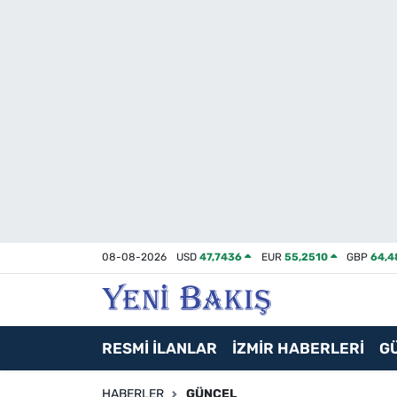
İzmir
Güncel
Ekonomi
Siyaset
Asayiş / Polis-Adliye
08-08-2026
USD
47,7436
EUR
55,2510
GBP
64,4
Spor
Magazin
RESMİ İLANLAR
İZMİR HABERLERİ
G
Foto Galeri
HABERLER
GÜNCEL