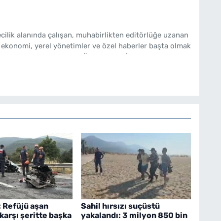
cilik alanında çalışan, muhabirlikten editörlüğe uzanan
 ekonomi, yerel yönetimler ve özel haberler başta olmak
ten bir gazetecidir. Ege Üniversitesi İletişim Fakültesi
bakishaber.com'da Haber Müdürü olarak çalışmalarını
: Refüjü aşan
Sahil hırsızı suçüstü
karşı şeritte başka
yakalandı: 3 milyon 850 bin