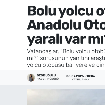
Bolu yolcu 
Künye
Anadolu Oto
İletişim
yaralı var m
Vatandaşlar, "Bolu yolcu otob
mı?" sorusunun yanıtını araş
yolcu otobüsü bariyere ve dinle
ÖZGE UĞULU
08.07.2026 - 10:06
HABER MÜDÜRÜ
YAYINLANMA