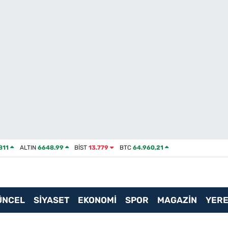
811
ALTIN
6648.99
BİST
13.779
BTC
64.960,21
ÜNCEL
SİYASET
EKONOMİ
SPOR
MAGAZİN
YERE