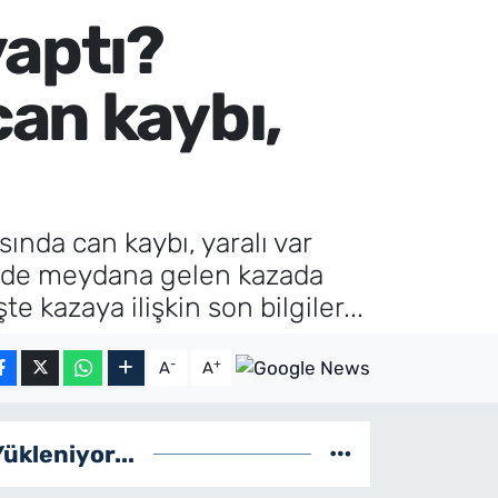
yaptı?
an kaybı,
ında can kaybı, yaralı var
inde meydana gelen kazada
e kazaya ilişkin son bilgiler...
-
+
A
A
Yükleniyor...