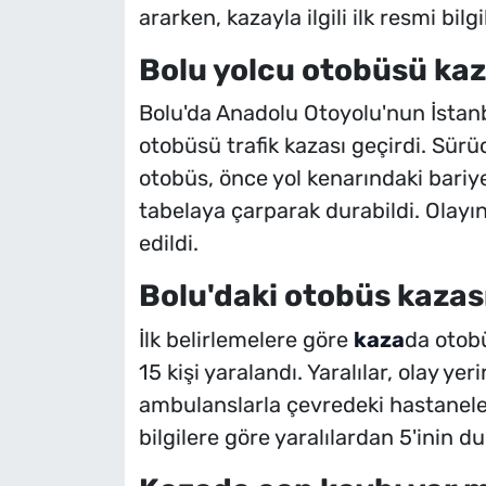
ararken, kazayla ilgili ilk resmi bilgi
Bolu yolcu otobüsü kaz
Bolu'da Anadolu Otoyolu'nun İstanb
otobüsü trafik kazası geçirdi. Sür
otobüs, önce yol kenarındaki bariye
tabelaya çarparak durabildi. Olayı
edildi.
Bolu'daki otobüs kazas
İlk belirlemelere göre
kaza
da otob
15 kişi yaralandı. Yaralılar, olay y
ambulanslarla çevredeki hastanelere 
bilgilere göre yaralılardan 5'inin d