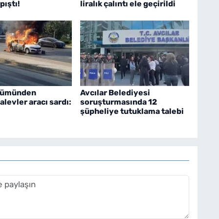
pıştı!
liralık çalıntı ele geçirildi
lümünden
Avcılar Belediyesi
alevler aracı sardı:
soruşturmasında 12
şüpheliye tutuklama talebi