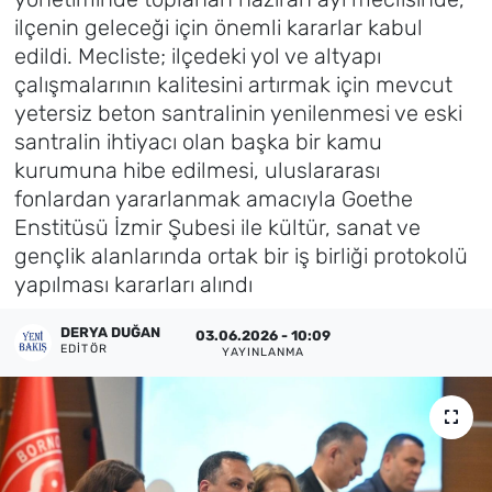
ilçenin geleceği için önemli kararlar kabul
Künye
edildi. Mecliste; ilçedeki yol ve altyapı
çalışmalarının kalitesini artırmak için mevcut
İletişim
yetersiz beton santralinin yenilenmesi ve eski
santralin ihtiyacı olan başka bir kamu
kurumuna hibe edilmesi, uluslararası
fonlardan yararlanmak amacıyla Goethe
Enstitüsü İzmir Şubesi ile kültür, sanat ve
gençlik alanlarında ortak bir iş birliği protokolü
yapılması kararları alındı
DERYA DUĞAN
03.06.2026 - 10:09
EDITÖR
YAYINLANMA