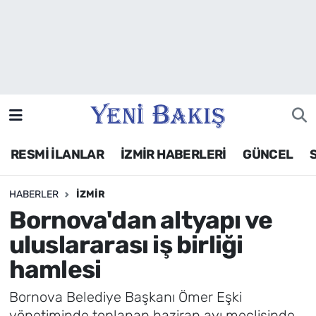
İzmir
Güncel
Ekonomi
RESMİ İLANLAR
İZMİR HABERLERİ
GÜNCEL
Siyaset
HABERLER
İZMIR
Asayiş / Polis-Adliye
Bornova'dan altyapı ve
Spor
uluslararası iş birliği
hamlesi
Magazin
Bornova Belediye Başkanı Ömer Eşki
Foto Galeri
yönetiminde toplanan haziran ayı meclisinde,