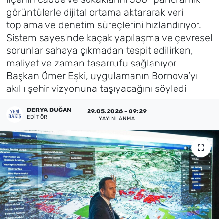
görüntülerle dijital ortama aktararak veri
Künye
toplama ve denetim süreçlerini hızlandırıyor.
Sistem sayesinde kaçak yapılaşma ve çevresel
İletişim
sorunlar sahaya çıkmadan tespit edilirken,
maliyet ve zaman tasarrufu sağlanıyor.
Başkan Ömer Eşki, uygulamanın Bornova’yı
akıllı şehir vizyonuna taşıyacağını söyledi
DERYA DUĞAN
29.05.2026 - 09:29
EDITÖR
YAYINLANMA