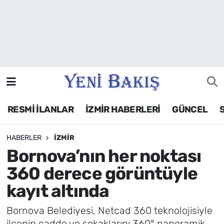
İzmir
Güncel
Ekonomi
RESMİ İLANLAR
İZMİR HABERLERİ
GÜNCEL
Siyaset
HABERLER
İZMIR
Asayiş / Polis-Adliye
Bornova’nın her noktası
Spor
360 derece görüntüyle
kayıt altında
Magazin
Bornova Belediyesi, Netcad 360 teknolojisiyle
Foto Galeri
ilçenin cadde ve sokaklarını 360° panoramik