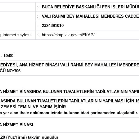
:
BUCA BELEDİYE BAŞKANLIĞI FEN İŞLERİ MÜD
:
VALİ RAHMİ BEY MAHALLESİ MENDERES CADDESI
:
2324391010
i internet sayfası
:
https://ekap.kik.gov.tr/EKAP/
 - 10:00
EDİYESİ, ANA HİZMET BİNASI VALİ RAHMİ BEY MAHALLESİ MENDERE
Ü NO:306
A HİZMET BİNASINDA BULUNAN TUVALETLERİN TADİLATLARININ YAPI
ASINDA BULUNAN TUVALETLERİN TADİLATLARININ YAPILMASI İÇİN 16
EMESİ TEMİNİ VE YAPIM İŞİDİR.
ta yer alan ihale dokümanı içinde bulunan idari şartnameden ulaşılabilir.
A HİZMET BİNASI
120 (YüzYirmi) takvim günüdür
.