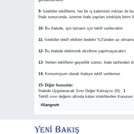
9-
İstekliler tekliflerini, her bir iş kaleminin miktarı ile
İhale sonucunda, üzerine ihale yapılan istekliyle birim 
10-
Bu ihalede, işin tamamı için teklif verilecektir.
11-
İstekliler teklif ettikleri bedelin %3’ünden az olmama
12-
Bu ihalede elektronik eksiltme yapılmayacaktır.
13-
Verilen tekliflerin geçerlilik süresi, ihale tarihinden i
14-
Konsorsiyum olarak ihaleye teklif verilemez.
15- Diğer hususlar:
İhalede Uygulanacak Sınır Değer Katsayısı (N) :
1
Teklifi sınır değerin altında kalan isteklilerden Kanunu
#ilangovtr