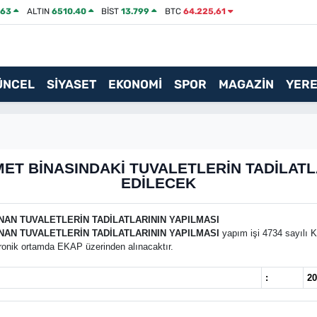
463
ALTIN
6510.40
BİST
13.799
BTC
64.225,61
ÜNCEL
SİYASET
EKONOMİ
SPOR
MAGAZİN
YERE
ET BİNASINDAKİ TUVALETLERİN TADİLATLA
EDİLECEK
NAN TUVALETLERİN TADİLATLARININ YAPILMASI
NAN TUVALETLERİN TADİLATLARININ YAPILMASI
yapım işi 4734 sayılı 
ektronik ortamda EKAP üzerinden alınacaktır.
:
20