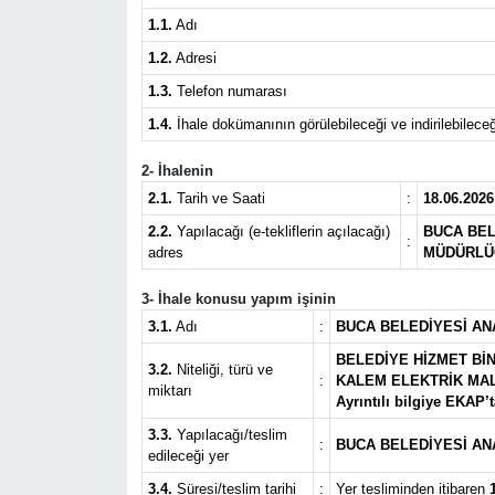
1.1.
Adı
Künye
1.2.
Adresi
1.3.
Telefon numarası
İletişim
1.4.
İhale dokümanının görülebileceği ve indirilebileceğ
2- İhalenin
2.1.
Tarih ve Saati
:
18.06.2026
2.2.
Yapılacağı (e-tekliflerin açılacağı)
BUCA BEL
:
adres
MÜDÜRLÜĞ
3- İhale konusu yapım işinin
3.1.
Adı
:
BUCA BELEDİYESİ AN
BELEDİYE HİZMET BİN
3.2.
Niteliği, türü ve
:
KALEM ELEKTRİK MALZ
miktarı
Ayrıntılı bilgiye EKAP’
3.3.
Yapılacağı/teslim
:
BUCA BELEDİYESİ AN
edileceği yer
3.4.
Süresi/teslim tarihi
:
Yer tesliminden itibaren