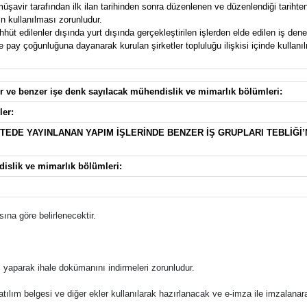
avir tarafından ilk ilan tarihinden sonra düzenlenen ve düzenlendiği tarihten g
n kullanılması zorunludur.
t edilenler dışında yurt dışında gerçekleştirilen işlerden elde edilen iş deney
pay çoğunluğuna dayanarak kurulan şirketler topluluğu ilişkisi içinde kullanılma
ler ve benzer işe denk sayılacak mühendislik ve mimarlık bölümleri:
ler:
ZETEDE YAYINLANAN YAPIM İŞLERİNDE BENZER İŞ GRUPLARI TEBLİĞİ’
dislik ve mimarlık bölümleri:
ına göre belirlenecektir.
 yaparak ihale dokümanını indirmeleri zorunludur.
katılım belgesi ve diğer ekler kullanılarak hazırlanacak ve e-imza ile imzalana