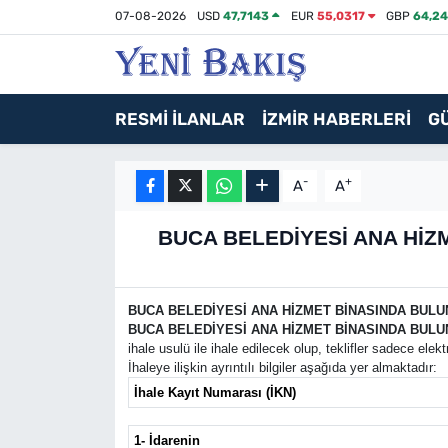
07-08-2026
USD
47,7143
EUR
55,0317
GBP
64,2
İzmir
RESMİ İLANLAR
İZMİR HABERLERİ
G
Güncel
Ekonomi
-
+
A
A
Siyaset
BUCA BELEDİYESİ ANA HİZM
Asayiş / Polis-Adliye
BUCA BELEDİYESİ ANA HİZMET BİNASINDA BULU
Spor
BUCA BELEDİYESİ ANA HİZMET BİNASINDA BULU
ihale usulü ile ihale edilecek olup, teklifler sadece el
İhaleye ilişkin ayrıntılı bilgiler aşağıda yer almaktadır:
Magazin
İhale Kayıt Numarası (İKN)
Foto Galeri
1- İdarenin