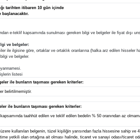
ı tarihten itibaren 10 gün içinde
e başlanacaktır.
afından e-teklif kapsamında sunulması gereken bilgi ve belgeler ile fiyat dışı unsu
lgi ve belgeler:
ler ile ilgisine göre, ortaklar ve ortaklık oranlarına (halka arz edilen hisseler ha
ilgi ve belgeler.
 beyannamesi.
lerin listesi
eler ile bunların taşıması gereken kriterler:
r belirtilmemiştir.
eler ile bunların taşıması gereken kriterler:
kapsamında taahhüt edilen ve teklif edilen bedelin % 50 oranından az olmamak
zere kullanılan belgenin, tüzel kişiliğin yarısından fazla hissesine sahip ve 4
e yetkili olan ortağına ait olması halinde, ticaret ve sanayi odası/ticaret od