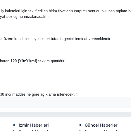
 bu iş kalemleri için teklif edilen birim fiyatların çarpımı sonucu bulunan toplam 
fiyat sözleşme imzalanacaktır.
k üzere kendi belirleyecekleri tutarda geçici teminat vereceklerdir.
tibaren
120 (YüzYirmi)
takvim günüdür.
n 38 inci maddesine göre açıklama istenecektir.
İzmir Haberleri
Güncel Haberler