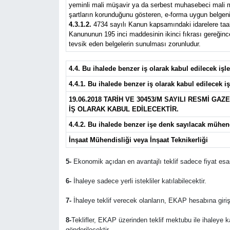
yeminli mali müşavir ya da serbest muhasebeci mali müş
şartların korunduğunu gösteren, e-forma uygun belgeni
4.3.1.2.
4734 sayılı Kanun kapsamındaki idarelere taahhü
Kanununun 195 inci maddesinin ikinci fıkrası gereğince 
tevsik eden belgelerin sunulması zorunludur.
4.4. Bu ihalede benzer iş olarak kabul edilecek iş
4.4.1. Bu ihalede benzer iş olarak kabul edilecek iş
19.06.2018 TARİH VE 30453/M SAYILI RESMİ GA
İŞ OLARAK KABUL EDİLECEKTİR.
4.4.2. Bu ihalede benzer işe denk sayılacak mühen
İnşaat Mühendisliği veya İnşaat Teknikerliği
5-
Ekonomik açıdan en avantajlı teklif sadece fiyat esas
6-
İhaleye sadece yerli istekliler katılabilecektir.
7-
İhaleye teklif verecek olanların, EKAP hesabına giriş
8-
Teklifler, EKAP üzerinden teklif mektubu ile ihaleye 
gönderilecektir.