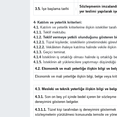
Sözleşmenin imzalandığ
3.5.
İşe başlama tarihi
:
yer teslimi yapılarak iş
4- Katılım ve yeterlik kriterleri:
4.1.
Katılım ve yeterlik kriterlerine ilişkin istekliler tar
4.1.1.
Teklif mektubu.
4.1.2. Teklif vermeye yetkili olunduğunu gösteren bi
4.1.2.1.
Tüzel kişilerde; isteklilerin yönetimindeki görevli
4.1.2.2.
Vekâleten ihaleye katılma halinde vekile ilişkin b
4.1.3.
Geçici teminat.
4.1.4
İsteklinin iş ortaklığı olması halinde iş ortaklığı
4.1.5.
İsteklinin alt yüklenicilere yaptırmayı düşündüğü iş
4.2. Ekonomik ve mali yeterliğe ilişkin bilgi ve belg
Ekonomik ve mali yeterliğe ilişkin bilgi, belge veya krite
4.3. Mesleki ve teknik yeterliğe ilişkin bilgi ve belg
4.3.1.
Son on beş yıl içinde bedel içeren bir sözleşme 
deneyimini gösteren belgeler.
4.3.1.1.
Tüzel kişi tarafından iş deneyimini göstermek ü
sözleşmelerin yürütülmesi konusunda temsile ve yönetim