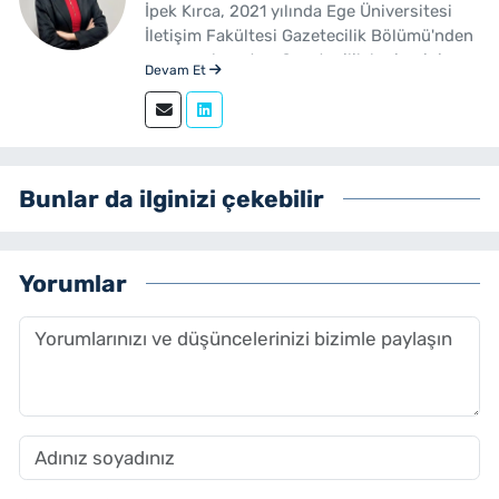
İpek Kırca, 2021 yılında Ege Üniversitesi
İletişim Fakültesi Gazetecilik Bölümü'nden
mezun olmuştur. Gazetecilik kariyerini
Devam Et
sürdüren Kırca, 2023 yılından bu yana
yenibakishaber.com bünyesinde muhabir
ve editör olarak görev yapmaktadır.
Bunlar da ilginizi çekebilir
Yorumlar