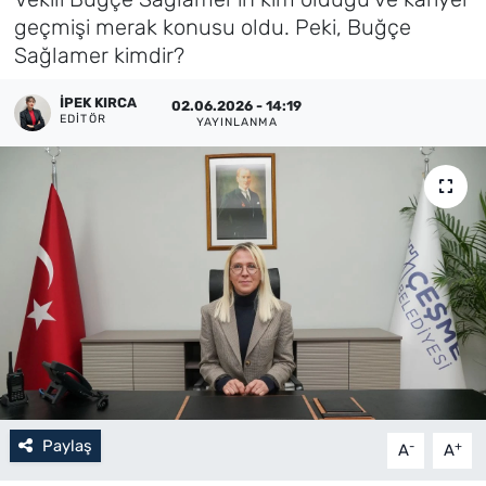
geçmişi merak konusu oldu. Peki, Buğçe
Künye
Sağlamer kimdir?
İletişim
İPEK KIRCA
02.06.2026 - 14:19
EDITÖR
YAYINLANMA
Paylaş
-
+
A
A