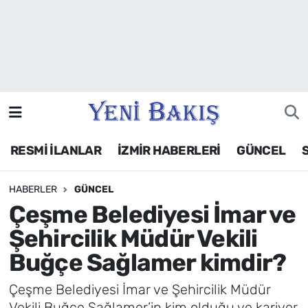
İzmir
Güncel
Ekonomi
RESMİ İLANLAR
İZMİR HABERLERİ
GÜNCEL
Siyaset
HABERLER
GÜNCEL
Asayiş / Polis-Adliye
Çeşme Belediyesi İmar ve
Spor
Şehircilik Müdür Vekili
Buğçe Sağlamer kimdir?
Magazin
Çeşme Belediyesi İmar ve Şehircilik Müdür
Foto Galeri
Vekili Buğçe Sağlamer’in kim olduğu ve kariyer