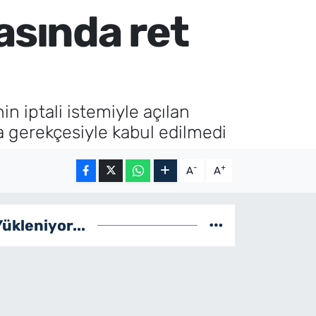
asında ret
n iptali istemiyle açılan
va gerekçesiyle kabul edilmedi
-
+
A
A
Yükleniyor...