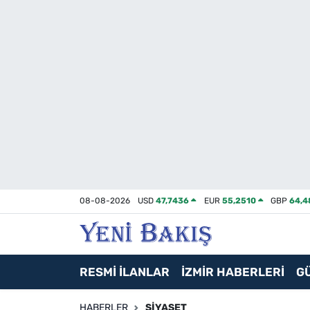
İzmir
Güncel
Ekonomi
Siyaset
Asayiş / Polis-Adliye
08-08-2026
USD
47,7436
EUR
55,2510
GBP
64,4
Spor
Magazin
RESMİ İLANLAR
İZMİR HABERLERİ
G
Foto Galeri
HABERLER
SIYASET