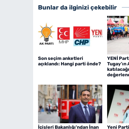
Bunlar da ilginizi çekebilir
Son seçim anketleri
YENİ Part
açıklandı: Hangi parti önde?
Tugay’ın 
katılacağı
değerlend
İçişleri Bakanlığı'ndan İnan
Yeni Parti