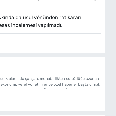
kkında da usul yönünden ret kararı
n esas incelemesi yapılmadı.
cilik alanında çalışan, muhabirlikten editörlüğe uzanan
 ekonomi, yerel yönetimler ve özel haberler başta olmak
ten bir gazetecidir. Ege Üniversitesi İletişim Fakültesi
bakishaber.com'da Haber Müdürü olarak çalışmalarını