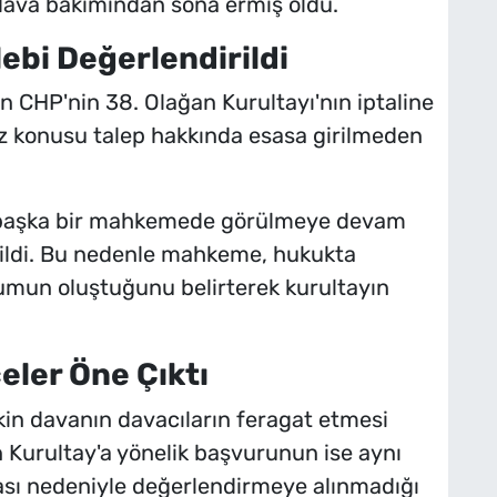
u dava bakımından sona ermiş oldu.
ebi Değerlendirildi
 CHP'nin 38. Olağan Kurultayı'nın iptaline
söz konusu talep hakkında esasa girilmeden
 başka bir mahkemede görülmeye devam
ildi. Bu nedenle mahkeme, hukukta
rumun oluştuğunu belirterek kurultayın
ler Öne Çıktı
işkin davanın davacıların feragat etmesi
 Kurultay'a yönelik başvurunun ise aynı
ı nedeniyle değerlendirmeye alınmadığı