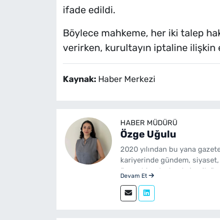
ifade edildi.
Böylece mahkeme, her iki talep ha
verirken, kurultayın iptaline ilişki
Kaynak:
Haber Merkezi
HABER MÜDÜRÜ
Özge Uğulu
2020 yılından bu yana gazete
kariyerinde gündem, siyaset,
üzere birçok alanda içerik üre
Devam Et
Gazetecilik mezunudur. yeni
sürdürmektedir.