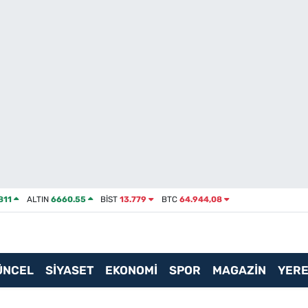
811
ALTIN
6660.55
BİST
13.779
BTC
64.944,08
ÜNCEL
SİYASET
EKONOMİ
SPOR
MAGAZİN
YERE