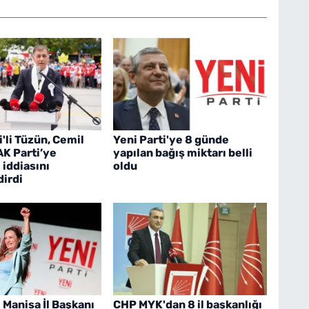
i'li Tüzün, Cemil
Yeni Parti'ye 8 günde
AK Parti’ye
yapılan bağış miktarı belli
 iddiasını
oldu
irdi
 Manisa İl Başkanı
CHP MYK'dan 8 il başkanlığı