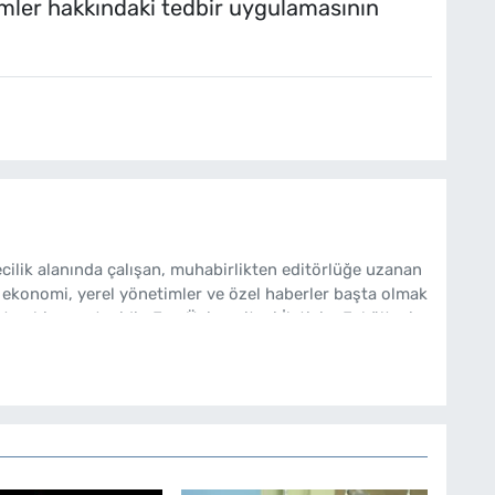
imler hakkındaki tedbir uygulamasının
cilik alanında çalışan, muhabirlikten editörlüğe uzanan
 ekonomi, yerel yönetimler ve özel haberler başta olmak
ten bir gazetecidir. Ege Üniversitesi İletişim Fakültesi
bakishaber.com'da Haber Müdürü olarak çalışmalarını