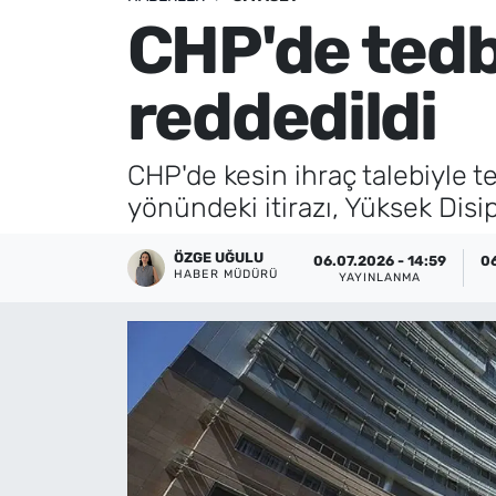
CHP'de tedbi
Künye
reddedildi
İletişim
CHP'de kesin ihraç talebiyle ted
yönündeki itirazı, Yüksek Disi
ÖZGE UĞULU
06.07.2026 - 14:59
06
HABER MÜDÜRÜ
YAYINLANMA