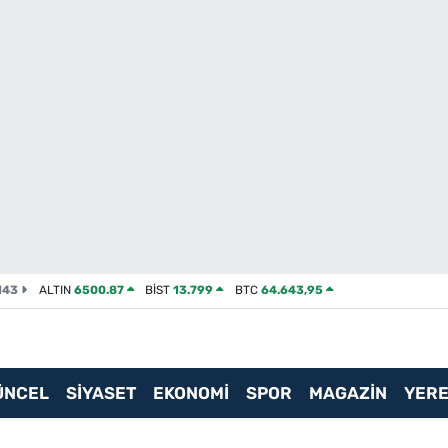
143
ALTIN
6500.87
BİST
13.799
BTC
64.643,95
ÜNCEL
SİYASET
EKONOMİ
SPOR
MAGAZİN
YERE