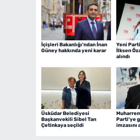
İçişleri Bakanlığı'ndan İnan
Yeni Parti
Güney hakkında yeni karar
İlksen Öz
alındı
Üsküdar Belediyesi
Muharrem
Başkanvekili Sibel Tan
Parti'ye g
Çetinkaya seçildi
imzasını a