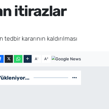
n itirazlar
n tedbir kararının kaldırılması
-
+
A
A
Yükleniyor...