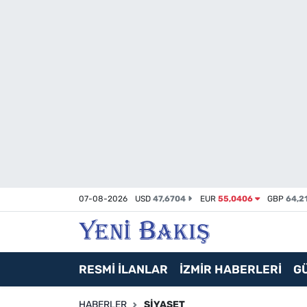
İzmir
Güncel
Ekonomi
Siyaset
Asayiş / Polis-Adliye
07-08-2026
USD
47,6704
EUR
55,0406
GBP
64,2
Spor
Magazin
RESMİ İLANLAR
İZMİR HABERLERİ
G
Foto Galeri
HABERLER
SIYASET