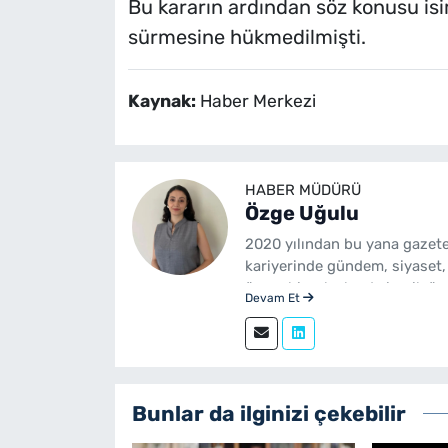
Bu kararın ardından söz konusu is
sürmesine hükmedilmişti.
Kaynak:
Haber Merkezi
HABER MÜDÜRÜ
Özge Uğulu
2020 yılından bu yana gazete
kariyerinde gündem, siyaset,
üzere birçok alanda içerik üre
Devam Et
Gazetecilik mezunudur. yeni
sürdürmektedir.
Bunlar da ilginizi çekebilir