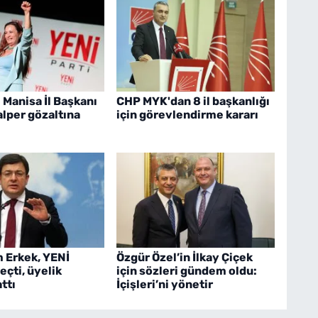
 Manisa İl Başkanı
CHP MYK'dan 8 il başkanlığı
alper gözaltına
için görevlendirme kararı
 Erkek, YENİ
Özgür Özel’in İlkay Çiçek
eçti, üyelik
için sözleri gündem oldu:
ttı
İçişleri’ni yönetir