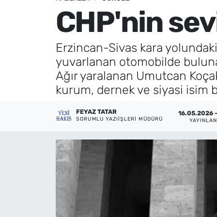
CHP'nin sevi
Künye
İletişim
Erzincan-Sivas kara yolundak
yuvarlanan otomobilde buluna
Ağır yaralanan Umutcan Koçak 
kurum, dernek ve siyasi isim b
FEYAZ TATAR
16.05.2026 
SORUMLU YAZIIŞLERI MÜDÜRÜ
YAYINLA