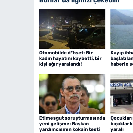
Bunlar da ilginizi çekebilir
Otomobilde d*hşet: Bir
Kayıp ihb
kadın hayatını kaybetti, bir
başlatıla
kişi ağır yaralandı!
haberle s
Etimesgut soruşturmasında
Çocukları
yeni gelişme: Başkan
bıçaklar k
yardımcısının kokain testi
yaralı