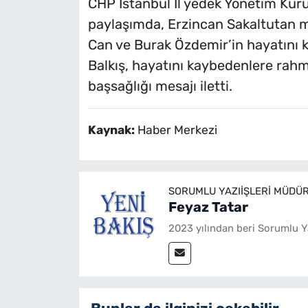
CHP İstanbul İl yedek Yönetim Kuru
paylaşımda, Erzincan Sakaltutan 
Can ve Burak Özdemir’in hayatını ka
Balkış, hayatını kaybedenlere rahm
başsağlığı mesajı iletti.
Kaynak:
Haber Merkezi
SORUMLU YAZIIŞLERI MÜDÜ
Feyaz Tatar
2023 yılından beri Sorumlu Y