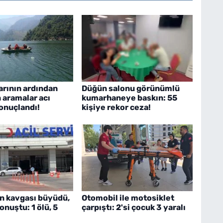
arının ardından
Düğün salonu görünümlü
n aramalar acı
kumarhaneye baskın: 55
onuçlandı!
kişiye rekor ceza!
n kavgası büyüdü,
Otomobil ile motosiklet
onuştu: 1 ölü, 5
çarpıştı: 2'si çocuk 3 yaralı