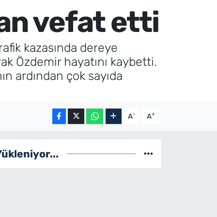
an vefat etti
rafik kazasında dereye
ak Özdemir hayatını kaybetti.
nın ardından çok sayıda
-
+
A
A
Yükleniyor...