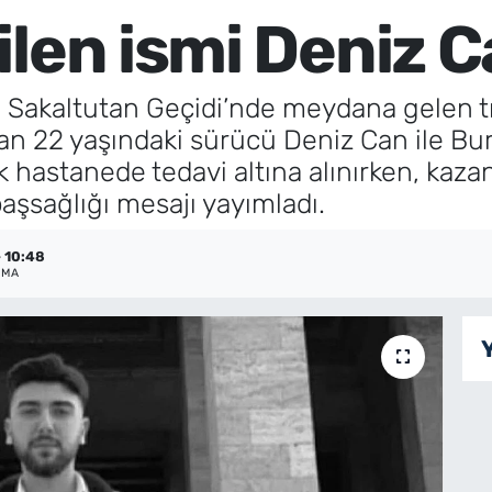
len ismi Deniz C
i Sakaltutan Geçidi’nde meydana gelen t
n 22 yaşındaki sürücü Deniz Can ile Bur
hastanede tedavi altına alınırken, kaza
aşsağlığı mesajı yayımladı.
- 10:48
NMA