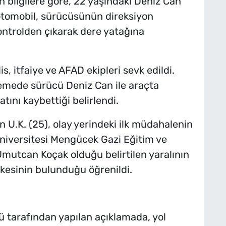
 bilgilere göre, 22 yaşındaki Deniz Can
otomobil, sürücüsünün direksiyon
ntrolden çıkarak dere yatağına
is, itfaiye ve AFAD ekipleri sevk edildi.
elemede sürücü Deniz Can ile araçta
ını kaybettiği belirlendi.
n U.K. (25), olay yerindeki ilk müdahalenin
Üniversitesi Mengücek Gazi Eğitim ve
Umutcan Koçak olduğu belirtilen yaralının
ikesinin bulunduğu öğrenildi.
tarafından yapılan açıklamada, yol