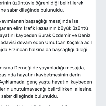
rinin üzüntüyle öğrenildiği belirtilerek
ine sabır dileğinde bulunuldu.
yayımlanan başsağlığı mesajında ise
şanan elim trafik kazasının büyük üzüntü
 hayatını kaybeden Burak Özdemir ve Deniz
, tedavisi devam eden Umutcan Koçak’a acil
da Erzincan halkına da başsağlığı dileği
yanışma Derneği de yayımladığı mesajda,
azasında hayatını kaybetmesinin derin
. Açıklamada, genç yaşta hayatını kaybeden
erin unutulmayacağı belirtilirken, ailesine,
 sabır dileğinde bulunuldu.