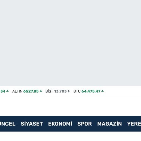
534
ALTIN
6527.85
BİST
13.703
BTC
64.475,47
ÜNCEL
SİYASET
EKONOMİ
SPOR
MAGAZİN
YERE