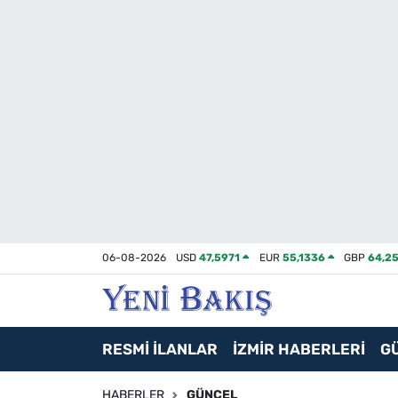
İzmir
Güncel
Ekonomi
Siyaset
Asayiş / Polis-Adliye
06-08-2026
USD
47,5971
EUR
55,1336
GBP
64,2
Spor
Magazin
RESMİ İLANLAR
İZMİR HABERLERİ
G
Foto Galeri
HABERLER
GÜNCEL