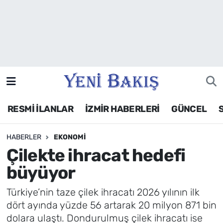
İzmir
Güncel
Ekonomi
RESMİ İLANLAR
İZMİR HABERLERİ
GÜNCEL
Siyaset
HABERLER
EKONOMI
Asayiş / Polis-Adliye
Çilekte ihracat hedefi
Spor
büyüyor
Magazin
Türkiye’nin taze çilek ihracatı 2026 yılının ilk
dört ayında yüzde 56 artarak 20 milyon 871 bin
Foto Galeri
dolara ulaştı. Dondurulmuş çilek ihracatı ise