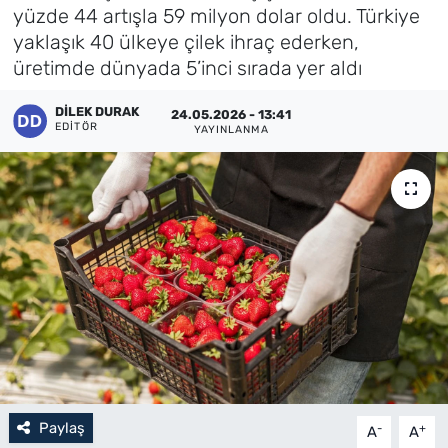
yüzde 44 artışla 59 milyon dolar oldu. Türkiye
Künye
yaklaşık 40 ülkeye çilek ihraç ederken,
üretimde dünyada 5’inci sırada yer aldı
İletişim
DILEK DURAK
24.05.2026 - 13:41
EDITÖR
YAYINLANMA
Paylaş
-
+
A
A