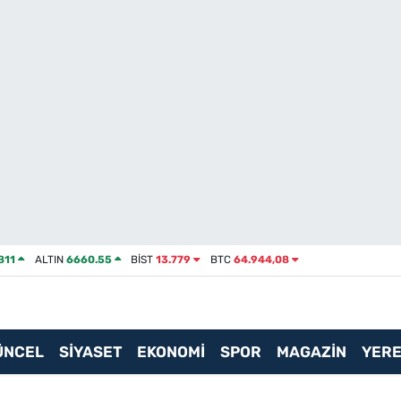
811
ALTIN
6660.55
BİST
13.779
BTC
64.944,08
ÜNCEL
SİYASET
EKONOMİ
SPOR
MAGAZİN
YERE