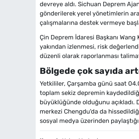
devreye aldı. Sichuan Deprem Ajan
gönderilerek yerel yönetimlerin a
çalışmalarına destek vermeye başl
Çin Deprem İdaresi Başkanı Wang Kun
yakından izlenmesi, risk değerlendi
düzenli olarak raporlanması talimat
Bölgede çok sayıda artç
Yetkililer, Çarşamba günü saat 04.
toplam sekiz depremin kaydedildiğ
büyüklüğünde olduğunu açıkladı. D
merkezi Chengdu'da da hissedildiği, 
sosyal medya üzerinden paylaştığı b