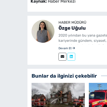
Kaynak:
Haber Merkezi
HABER MÜDÜRÜ
Özge Uğulu
2020 yılından bu yana gazete
kariyerinde gündem, siyaset,
üzere birçok alanda içerik üre
Devam Et
Gazetecilik mezunudur. yeni
sürdürmektedir.
Bunlar da ilginizi çekebilir