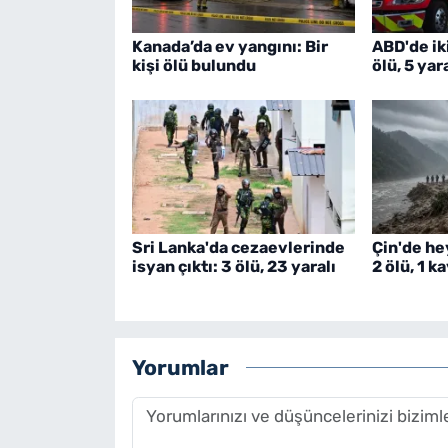
Kanada’da ev yangını: Bir
ABD'de iki
kişi ölü bulundu
ölü, 5 yar
Sri Lanka'da cezaevlerinde
Çin'de he
isyan çıktı: 3 ölü, 23 yaralı
2 ölü, 1 k
Yorumlar