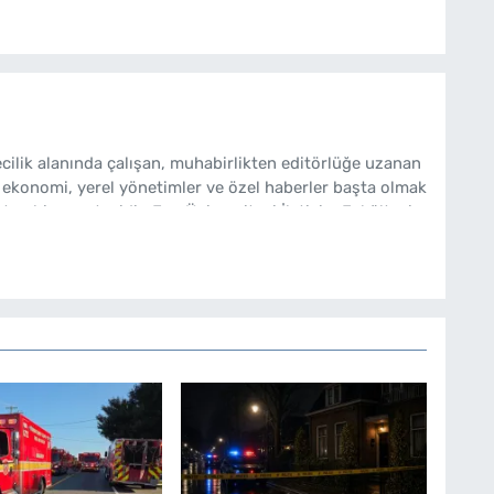
cilik alanında çalışan, muhabirlikten editörlüğe uzanan
 ekonomi, yerel yönetimler ve özel haberler başta olmak
ten bir gazetecidir. Ege Üniversitesi İletişim Fakültesi
bakishaber.com'da Haber Müdürü olarak çalışmalarını