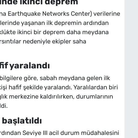
çinde ikinci deprem
ina Earthquake Networks Center) verilerine
tlerinde yaşanan ilk depremin ardından
üklükte ikinci bir deprem daha meydana
sıntılar nedeniyle ekipler saha
fif yaralandı
bilgilere göre, sabah meydana gelen ilk
 hafif şekilde yaralandı. Yaralılardan biri
lık merkezine kaldırılırken, durumlarının
di.
başlatıldı
rdından Seviye III acil durum müdahalesini