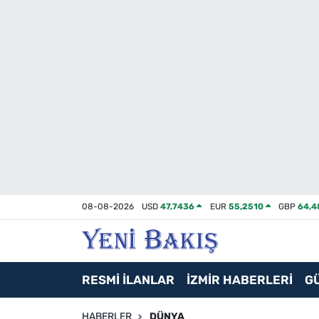
İzmir
Güncel
Ekonomi
Siyaset
Asayiş / Polis-Adliye
08-08-2026
USD
47,7436
EUR
55,2510
GBP
64,4
Spor
Magazin
RESMİ İLANLAR
İZMİR HABERLERİ
G
Foto Galeri
HABERLER
DÜNYA