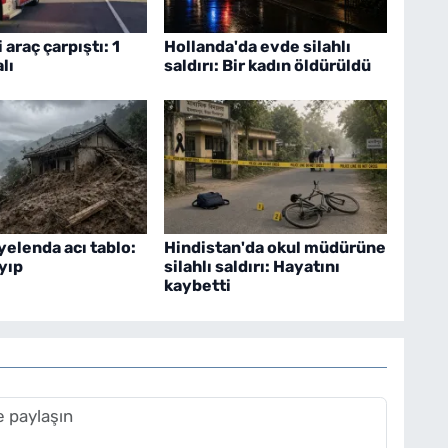
 araç çarpıştı: 1
Hollanda'da evde silahlı
alı
saldırı: Bir kadın öldürüldü
yelenda acı tablo:
Hindistan'da okul müdürüne
ayıp
silahlı saldırı: Hayatını
kaybetti