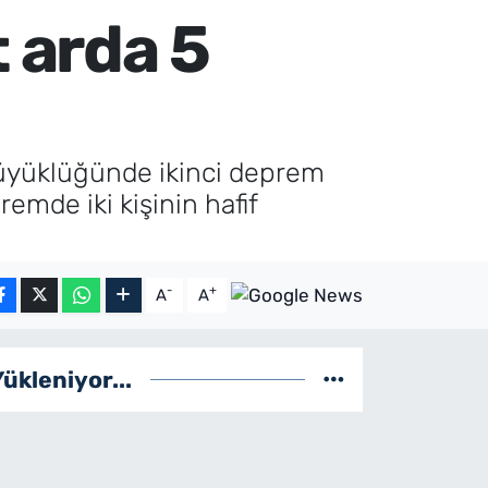
t arda 5
 büyüklüğünde ikinci deprem
emde iki kişinin hafif
-
+
A
A
Yükleniyor...