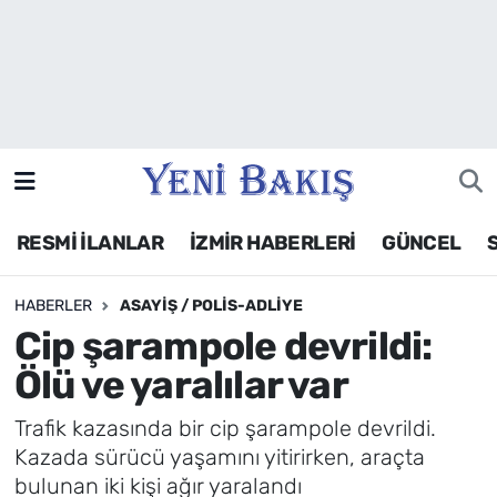
İzmir
Güncel
Ekonomi
RESMİ İLANLAR
İZMİR HABERLERİ
GÜNCEL
Siyaset
HABERLER
ASAYIŞ / POLIS-ADLIYE
Asayiş / Polis-Adliye
Cip şarampole devrildi:
Spor
Ölü ve yaralılar var
Magazin
Trafik kazasında bir cip şarampole devrildi.
Kazada sürücü yaşamını yitirirken, araçta
Foto Galeri
bulunan iki kişi ağır yaralandı