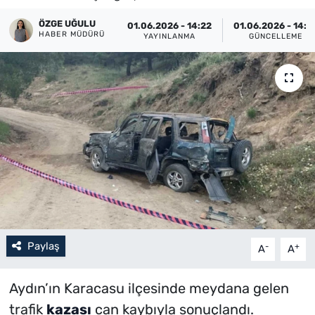
Künye
ÖZGE UĞULU
01.06.2026 - 14:22
01.06.2026 - 14:2
HABER MÜDÜRÜ
YAYINLANMA
GÜNCELLEME
İletişim
Paylaş
-
+
A
A
Aydın’ın Karacasu ilçesinde meydana gelen
trafik
kazası
can kaybıyla sonuçlandı.