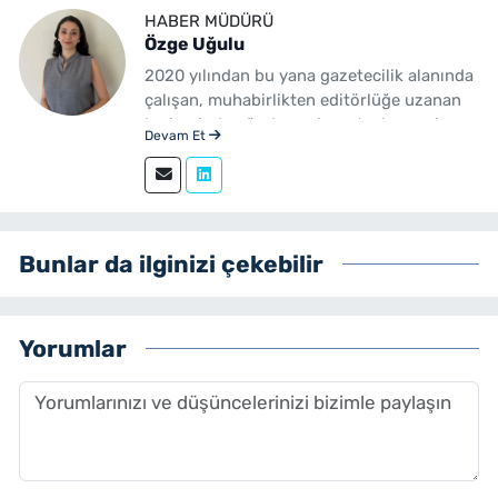
HABER MÜDÜRÜ
Özge Uğulu
2020 yılından bu yana gazetecilik alanında
çalışan, muhabirlikten editörlüğe uzanan
kariyerinde gündem, siyaset, ekonomi,
Devam Et
yerel yönetimler ve özel haberler başta
olmak üzere birçok alanda içerik üreten bir
gazetecidir. Ege Üniversitesi İletişim
Fakültesi Gazetecilik mezunudur.
yenibakishaber.com'da Haber Müdürü
Bunlar da ilginizi çekebilir
olarak çalışmalarını sürdürmektedir.
Yorumlar