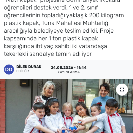
öğrencileri destek verdi. 1 ve 2. sınıf
Künye
öğrencilerinin topladığı yaklaşık 200 kilogram
plastik kapak, Tuna Mahallesi Muhtarlığı
İletişim
aracılığıyla belediyeye teslim edildi. Proje
kapsamında her 1 ton plastik kapak
karşılığında ihtiyaç sahibi iki vatandaşa
tekerlekli sandalye temin ediliyor
DILEK DURAK
24.05.2026 - 11:44
EDITÖR
YAYINLANMA