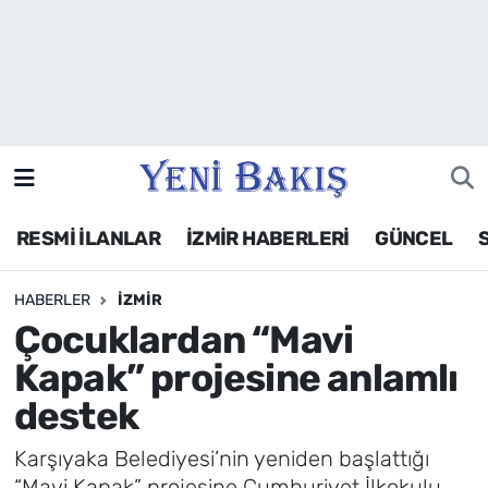
İzmir
Güncel
Ekonomi
RESMİ İLANLAR
İZMİR HABERLERİ
GÜNCEL
Siyaset
HABERLER
İZMIR
Asayiş / Polis-Adliye
Çocuklardan “Mavi
Spor
Kapak” projesine anlamlı
destek
Magazin
Karşıyaka Belediyesi’nin yeniden başlattığı
Foto Galeri
“Mavi Kapak” projesine Cumhuriyet İlkokulu