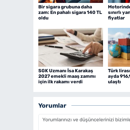
Bir sigara grubuna daha
Motorind
zam: En pahalı sigara 140 TL
sınırlı ya
oldu
fiyatlar
SGK Uzmanı İsa Karakaş
Türk liras
2027 emekli maaş zammı
ayda 916,
için ilk rakamı verdi
ulaştı
Yorumlar