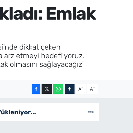
ladı: Emlak
i'nde dikkat çeken
 arz etmeyi hedefliyoruz.
ak olmasını sağlayacağız"
-
+
A
A
Yükleniyor...