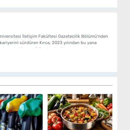
Üniversitesi İletişim Fakültesi Gazetecilik Bölümü'nden
kariyerini sürdüren Kırca, 2023 yılından bu yana
de muhabir ve editör olarak görev yapmaktadır.