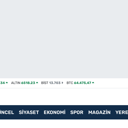
534
ALTIN
6518.23
BİST
13.703
BTC
64.475,47
ÜNCEL
SİYASET
EKONOMİ
SPOR
MAGAZİN
YERE