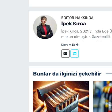
EDITÖR HAKKINDA
İpek Kırca
İpek Kırca, 2021 yılında Ege 
mezun olmuştur. Gazetecilik 
yenibakishaber.com bünyesin
Devam Et
Bunlar da ilginizi çekebilir