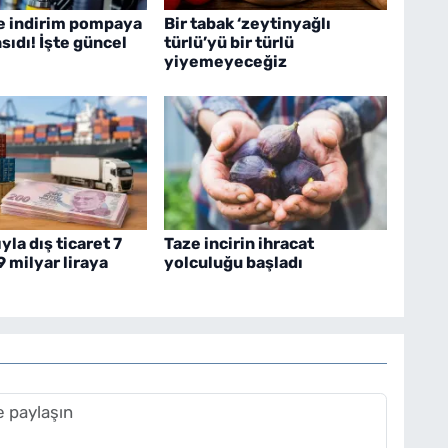
e indirim pompaya
Bir tabak ‘zeytinyağlı
nsıdı! İşte güncel
türlü’yü bir türlü
yiyemeyeceğiz
ıyla dış ticaret 7
Taze incirin ihracat
9 milyar liraya
yolculuğu başladı