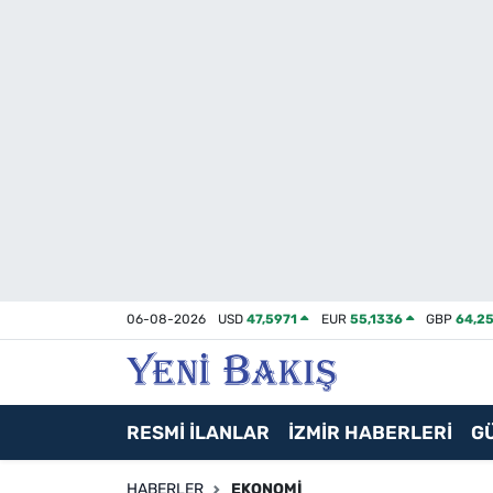
İzmir
Güncel
Ekonomi
Siyaset
Asayiş / Polis-Adliye
06-08-2026
USD
47,5971
EUR
55,1336
GBP
64,2
Spor
Magazin
RESMİ İLANLAR
İZMİR HABERLERİ
G
Foto Galeri
HABERLER
EKONOMI