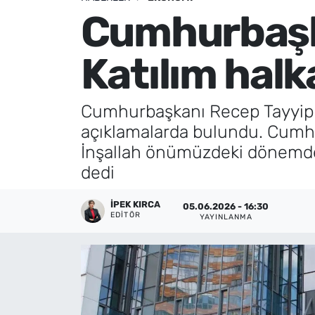
Cumhurbaşka
Künye
Katılım halk
İletişim
Cumhurbaşkanı Recep Tayyip E
açıklamalarda bulundu. Cumhur
İnşallah önümüzdeki dönemde 
dedi
İPEK KIRCA
05.06.2026 - 16:30
EDITÖR
YAYINLANMA