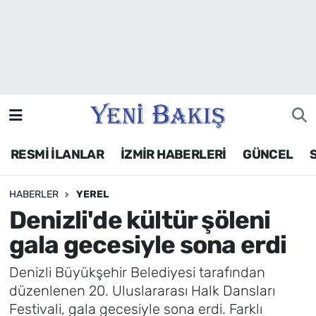
İzmir
Güncel
Ekonomi
RESMİ İLANLAR
İZMİR HABERLERİ
GÜNCEL
Siyaset
HABERLER
YEREL
Asayiş / Polis-Adliye
Denizli'de kültür şöleni
Spor
gala gecesiyle sona erdi
Magazin
Denizli Büyükşehir Belediyesi tarafından
düzenlenen 20. Uluslararası Halk Dansları
Foto Galeri
Festivali, gala gecesiyle sona erdi. Farklı