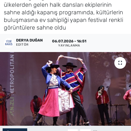
ülkelerden gelen halk dansları ekiplerinin
Künye
sahne aldığı kapanış programında, kültürlerin
buluşmasına ev sahipliği yapan festival renkli
İletişim
görüntülere sahne oldu
DERYA DUĞAN
06.07.2026 - 16:51
EDITÖR
YAYINLANMA