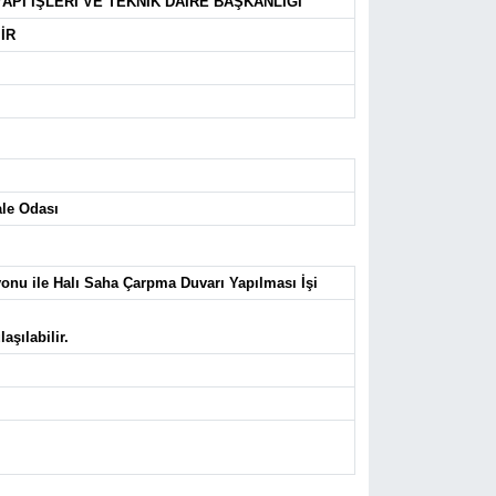
PI İŞLERİ VE TEKNİK DAİRE BAŞKANLIĞI
İR
ale Odası
yonu ile Halı Saha Çarpma Duvarı Yapılması İşi
aşılabilir.