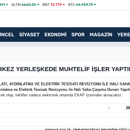
811
ALTIN
6660.55
BİST
13.779
BTC
64.959,79
ÜNCEL
SİYASET
EKONOMİ
SPOR
MAGAZİN
YERE
KEZ YERLEŞKEDE MUHTELİF İŞLER YAPT
TI, AYDINLATMA VE ELEKTRİK TESİSATI REVİZYONU İLE HALI SAHA
nlatma ve Elektrik Tesisatı Revizyonu ile Halı Saha Çarpma Duvarı Yapıl
cek olup, teklifler sadece elektronik ortamda EKAP üzerinden alınacaktır.
:
20