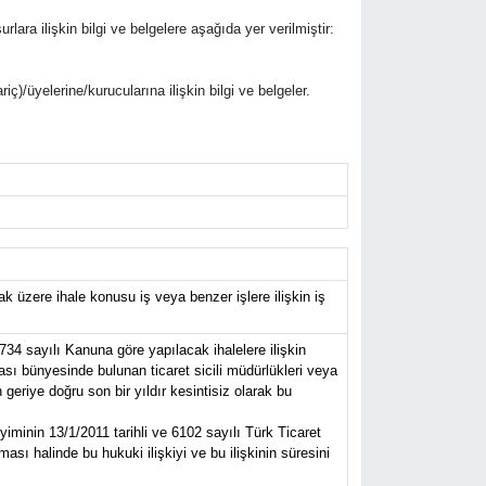
rlara ilişkin bilgi ve belgelere aşağıda yer verilmiştir:
riç)/üyelerine/kurucularına ilişkin bilgi ve belgeler.
 üzere ihale konusu iş veya benzer işlere ilişkin iş
734 sayılı Kanuna göre yapılacak ihalelere ilişkin
ası bünyesinde bulunan ticaret sicili müdürlükleri veya
eriye doğru son bir yıldır kesintisiz olarak bu
iminin 13/1/2011 tarihli ve 6102 sayılı Türk Ticaret
sı halinde bu hukuki ilişkiyi ve bu ilişkinin süresini