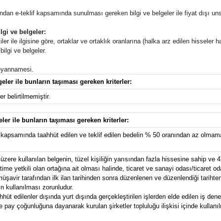
afından e-teklif kapsamında sunulması gereken bilgi ve belgeler ile fiyat dışı unsu
lgi ve belgeler:
ler ile ilgisine göre, ortaklar ve ortaklık oranlarına (halka arz edilen hisseler ha
ilgi ve belgeler.
 beyannamesi.
eler ile bunların taşıması gereken kriterler:
r belirtilmemiştir.
eler ile bunların taşıması gereken kriterler:
kapsamında taahhüt edilen ve teklif edilen bedelin % 50 oranından az olmamak
zere kullanılan belgenin, tüzel kişiliğin yarısından fazla hissesine sahip ve 4
e yetkili olan ortağına ait olması halinde, ticaret ve sanayi odası/ticaret od
avir tarafından ilk ilan tarihinden sonra düzenlenen ve düzenlendiği tarihten g
n kullanılması zorunludur.
t edilenler dışında yurt dışında gerçekleştirilen işlerden elde edilen iş deney
pay çoğunluğuna dayanarak kurulan şirketler topluluğu ilişkisi içinde kullanılma