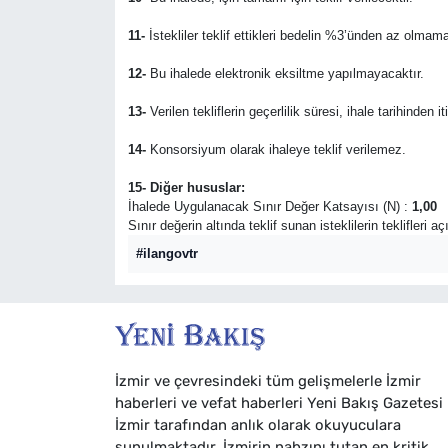
11-
İstekliler teklif ettikleri bedelin %3’ünden az olmama
12-
Bu ihalede elektronik eksiltme yapılmayacaktır.
13-
Verilen tekliflerin geçerlilik süresi, ihale tarihinden i
14-
Konsorsiyum olarak ihaleye teklif verilemez.
15- Diğer hususlar:
İhalede Uygulanacak Sınır Değer Katsayısı (N) :
1,00
Sınır değerin altında teklif sunan isteklilerin teklifleri 
#ilangovtr
İzmir ve çevresindeki tüm gelişmelerle İzmir
haberleri ve vefat haberleri Yeni Bakış Gazetesi
İzmir tarafından anlık olarak okuyuculara
sunulmaktadır. İzmirin nabzını tutan en kritik