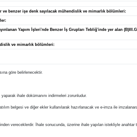
ler ve benzer işe denk sayılacak mühendislik ve mimarlık bölümleri:
ler:
yınlanan Yapım İşleri'nde Benzer İş Grupları Tebliğ'inde yer alan (B)III.
dislik ve mimarlık bölümleri:
ına göre belirlenecektir.
 yaparak ihale dokümanını indirmeleri zorunludur.
katılım belgesi ve diğer ekler kullanılarak hazırlanacak ve e-imza ile imzalana
zerinden vereceklerdir. İhale sonucunda, üzerine ihale yapılan istekliyle anahta