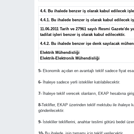
4.4. Bu ihalede benzer iş olarak kabul edilecek iş
4.4.1. Bu ihalede benzer iş olarak kabul edilecek iş
11.06.2011 Tarih ve 27961 sayılı Resmi Gazete'de ya
tadilat işleri benzer iş olarak kabul edilecektir.
4.4.2. Bu ihalede benzer işe denk sayılacak mühen
Elektrik Mühendisliği
Elektrik-Elektronik Mühendisliği
5-
Ekonomik açıdan en avantajlı teklif sadece fiyat esas
6-
İhaleye sadece yerli istekliler katılabilecektir.
7-
İhaleye teklif verecek olanların, EKAP hesabına giriş
8-
Teklifler, EKAP üzerinden teklif mektubu ile ihaleye 
gönderilecektir.
9-
İstekliler tekliflerini, anahtar teslimi götürü bedel ü
10-
Bu ihalede, işin tamamı için teklif verilecektir.