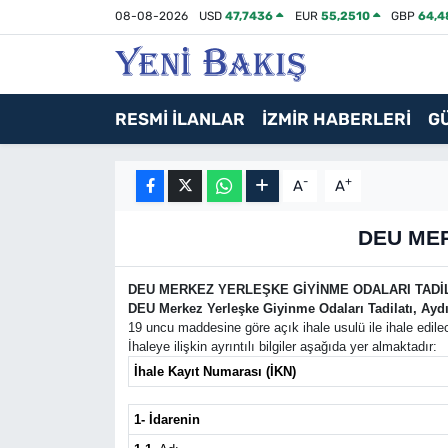
08-08-2026
USD
47,7436
EUR
55,2510
GBP
64,4
İzmir
RESMİ İLANLAR
İZMİR HABERLERİ
G
Güncel
Ekonomi
-
+
A
A
Siyaset
DEU MER
Asayiş / Polis-Adliye
DEU MERKEZ YERLEŞKE GİYİNME ODALARI TADİLA
DEU Merkez Yerleşke Giyinme Odaları Tadilatı, Aydı
19 uncu maddesine göre açık ihale usulü ile ihale edile
Spor
İhaleye ilişkin ayrıntılı bilgiler aşağıda yer almaktadır:
İhale Kayıt Numarası (İKN)
Magazin
1- İdarenin
Foto Galeri