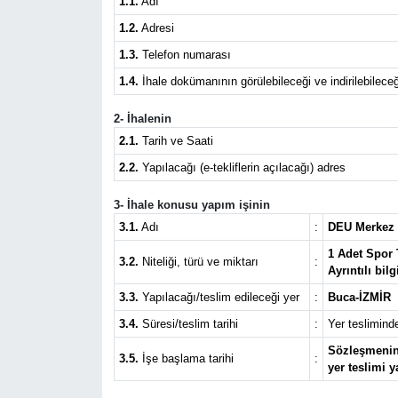
1.1.
Adı
1.2.
Adresi
Künye
1.3.
Telefon numarası
İletişim
1.4.
İhale dokümanının görülebileceği ve indirilebileceğ
2- İhalenin
2.1.
Tarih ve Saati
2.2.
Yapılacağı (e-tekliflerin açılacağı) adres
3- İhale konusu yapım işinin
3.1.
Adı
:
DEU Merkez Y
1 Adet Spor T
3.2.
Niteliği, türü ve miktarı
:
Ayrıntılı bi
3.3.
Yapılacağı/teslim edileceği yer
:
Buca-İZMİR
3.4.
Süresi/teslim tarihi
:
Yer teslimind
Sözleşmenin 
3.5.
İşe başlama tarihi
:
yer teslimi y