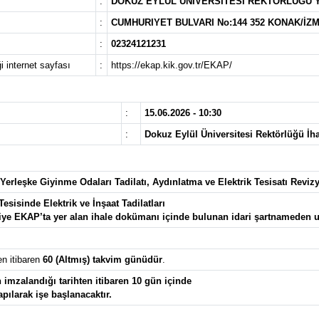
:
DOKUZ EYLÜL ÜNİVERSİTESİ REKTÖRLÜĞÜ YA
:
CUMHURIYET BULVARI No:144 352 KONAK/İZM
:
02324121231
i internet sayfası
:
https://ekap.kik.gov.tr/EKAP/
:
15.06.2026 - 10:30
:
Dokuz Eylül Üniversitesi Rektörlüğü İh
erleşke Giyinme Odaları Tadilatı, Aydınlatma ve Elektrik Tesisatı Reviz
esisinde Elektrik ve İnşaat Tadilatları
lgiye EKAP’ta yer alan ihale dokümanı içinde bulunan idari şartnameden ul
en itibaren
60 (Altmış) takvim günüdür
.
imzalandığı tarihten itibaren 10 gün içinde
apılarak işe başlanacaktır.