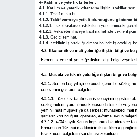
4- Katılım ve yeterlik kriterleri:
4.1.
Katılım ve yeterlik kriterlerine ilişkin istekliler tar
4.1.1.
Teklif mektubu.
4.1.2. Teklif vermeye yetkili olunduğunu gösteren bi
4.1.2.1.
Tüzel kişilerde; isteklilerin yönetimindeki görevli
4.1.2.2.
Vekâleten ihaleye katılma halinde vekile ilişkin b
4.1.3.
Geçici teminat.
4.1.4
İsteklinin iş ortaklığı olması halinde iş ortaklığı
4.2. Ekonomik ve mali yeterliğe ilişkin bilgi ve belg
Ekonomik ve mali yeterliğe ilişkin bilgi, belge veya krite
4.3. Mesleki ve teknik yeterliğe ilişkin bilgi ve belg
4.3.1.
Son on beş yıl içinde bedel içeren bir sözleşme 
deneyimini gösteren belgeler.
4.3.1.1.
Tüzel kişi tarafından iş deneyimini göstermek ü
sözleşmelerin yürütülmesi konusunda temsile ve yönetim
yeminli mali müşavir ya da serbest muhasebeci mali müş
şartların korunduğunu gösteren, e-forma uygun belgeni
4.3.1.2.
4734 sayılı Kanun kapsamındaki idarelere taahhü
Kanununun 195 inci maddesinin ikinci fıkrası gereğince 
tevsik eden belgelerin sunulması zorunludur.