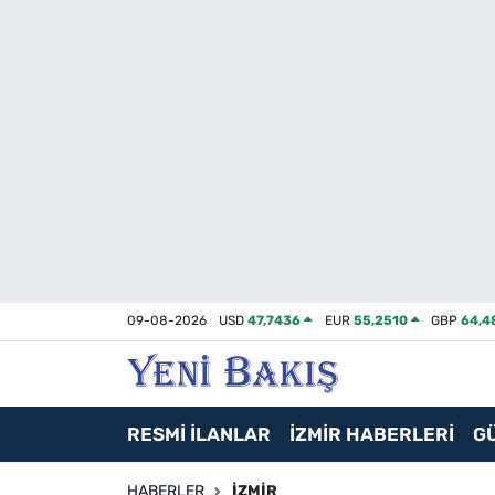
İzmir
Güncel
Ekonomi
Siyaset
Asayiş / Polis-Adliye
09-08-2026
USD
47,7436
EUR
55,2510
GBP
64,4
Spor
Magazin
RESMİ İLANLAR
İZMİR HABERLERİ
G
Foto Galeri
HABERLER
İZMIR