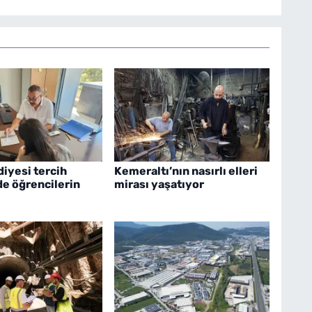
diyesi tercih
Kemeraltı’nın nasırlı elleri
e öğrencilerin
mirası yaşatıyor