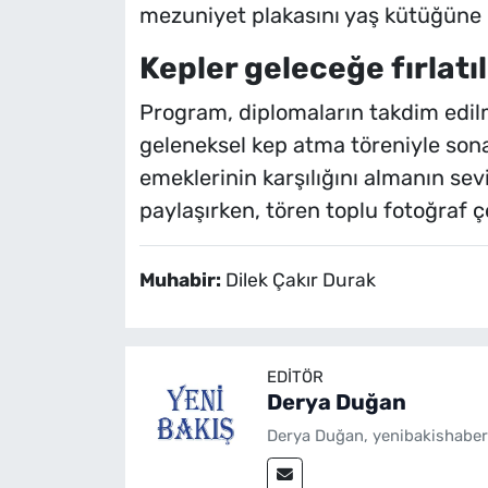
mezuniyet plakasını yaş kütüğüne ç
Kepler geleceğe fırlatıl
Program, diplomaların takdim edilm
geleneksel kep atma töreniyle sona 
emeklerinin karşılığını almanın sev
paylaşırken, tören toplu fotoğraf 
Muhabir:
Dilek Çakır Durak
EDITÖR
Derya Duğan
Derya Duğan, yenibakishaber