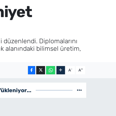
niyet
i düzenlendi. Diplomalarını
k alanındaki bilimsel üretim,
-
+
A
A
Yükleniyor...