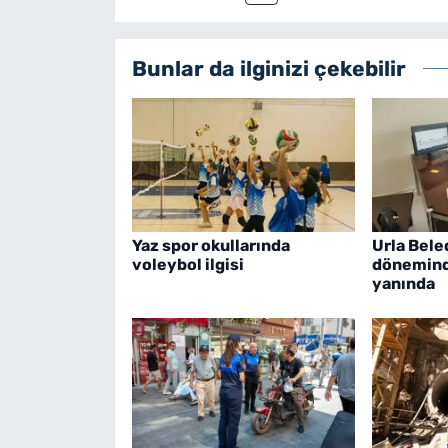
Bunlar da ilginizi çekebilir
Yaz spor okullarında
Urla Bele
voleybol ilgisi
dönemind
yanında