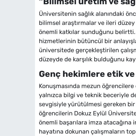
“Bilimsel üretim ve sağl
Üniversitenin sağlık alanındaki önc
bilimsel araştırmalar ve ileri düze
önemli katkılar sunduğunu belirtti. 
hizmetlerinin bütüncül bir anlayış
üniversitede gerçekleştirilen çalışm
düzeyde de karşılık bulduğunu kay
Genç hekimlere etik ve
Konuşmasında mezun öğrencilere de
yalnızca bilgi ve teknik beceriyle d
sevgisiyle yürütülmesi gereken bi
öğrencilerin Dokuz Eylül Üniversites
önemli başarılara imza atacağına in
hayatına dokunan çalışmaların topl