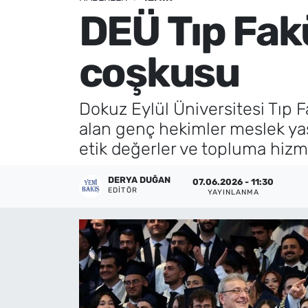
DEÜ Tıp Fak
Künye
coşkusu
İletişim
Dokuz Eylül Üniversitesi Tıp 
alan genç hekimler meslek yaşa
etik değerler ve topluma hizm
DERYA DUĞAN
07.06.2026 - 11:30
EDITÖR
YAYINLANMA