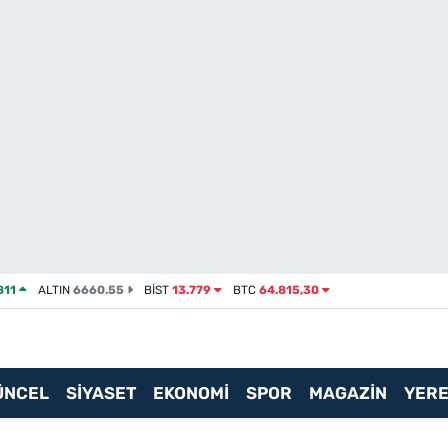
811
ALTIN
6660.55
BİST
13.779
BTC
64.815,30
ÜNCEL
SİYASET
EKONOMİ
SPOR
MAGAZİN
YERE