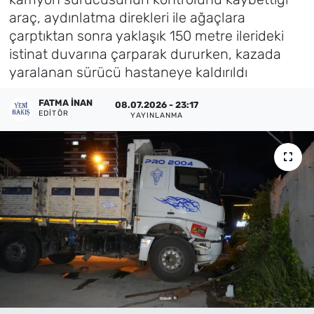
araç, aydınlatma direkleri ile ağaçlara
Künye
çarptıktan sonra yaklaşık 150 metre ilerideki
istinat duvarına çarparak dururken, kazada
İletişim
yaralanan sürücü hastaneye kaldırıldı
FATMA İNAN
08.07.2026 - 23:17
EDITÖR
YAYINLANMA