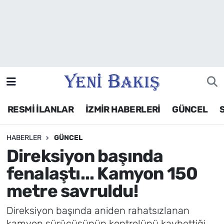
İzmir
Güncel
Ekonomi
RESMİ İLANLAR
İZMİR HABERLERİ
GÜNCEL
Siyaset
HABERLER
GÜNCEL
Asayiş / Polis-Adliye
Direksiyon başında
Spor
fenalaştı... Kamyon 150
metre savruldu!
Magazin
Direksiyon başında aniden rahatsızlanan
Foto Galeri
kamyon sürücüsünün kontrolünü kaybettiği