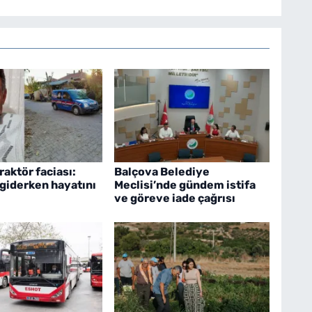
raktör faciası:
Balçova Belediye
 giderken hayatını
Meclisi’nde gündem istifa
ve göreve iade çağrısı