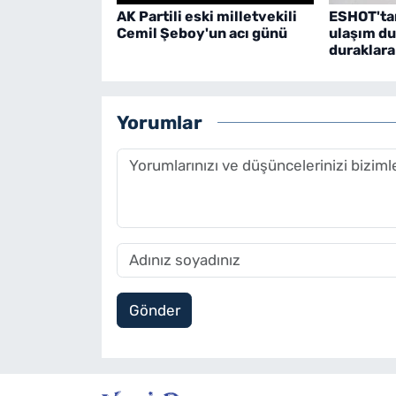
AK Partili eski milletvekili
ESHOT'tan
Cemil Şeboy'un acı günü
ulaşım du
duraklar
Yorumlar
Gönder