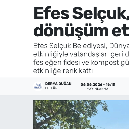
Efes Selçuk
Künye
dönüşüm etk
İletişim
Efes Selçuk Belediyesi, Dünya
etkinliğiyle vatandaşları geri 
fesleğen fidesi ve kompost güb
etkinliğe renk kattı
DERYA DUĞAN
06.06.2026 - 16:13
EDITÖR
YAYINLANMA