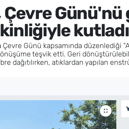
, Çevre Günü'nü 
inliğiyle kutladı
 Çevre Günü kapsamında düzenlediği “Atı
dönüşüme teşvik etti. Geri dönüştürülebili
re dağıtılırken, atıklardan yapılan enstr