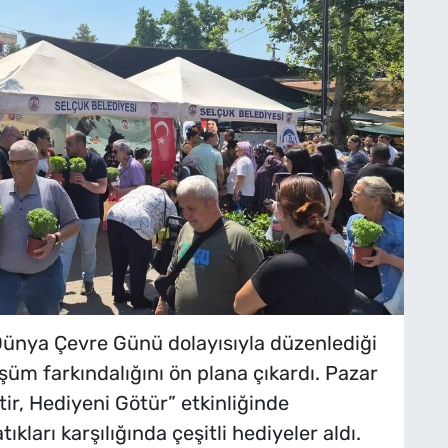
Dünya Çevre Günü dolayısıyla düzenlediği
üşüm farkındalığını ön plana çıkardı. Pazar
tir, Hediyeni Götür” etkinliğinde
ıkları karşılığında çeşitli hediyeler aldı.