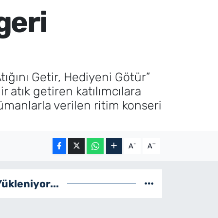
geri
ğını Getir, Hediyeni Götür”
r atık getiren katılımcılara
ümanlarla verilen ritim konseri
-
+
A
A
Yükleniyor...