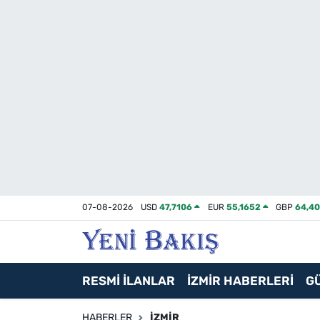
İzmir
Güncel
Ekonomi
Siyaset
Asayiş / Polis-Adliye
07-08-2026
USD
47,7106
EUR
55,1652
GBP
64,4
Spor
Magazin
RESMİ İLANLAR
İZMİR HABERLERİ
G
Foto Galeri
HABERLER
İZMIR