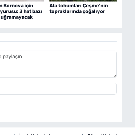
 Bornova için
Ata tohumları Çeşme’nin
yurusu: 3 hat bazı
topraklarında çoğalıyor
a uğramayacak