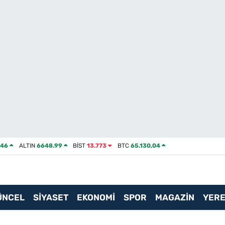
046
ALTIN
6648.99
BİST
13.773
BTC
65.130,04
ÜNCEL
SİYASET
EKONOMİ
SPOR
MAGAZİN
YERE