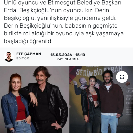
Ünlü oyuncu ve Etimesgut Belediye Başkanı
Erdal Beşikçioğlu’nun oyuncu kızı Derin
Künye
Beşikçioğlu, yeni ilişkisiyle gündeme geldi.
Derin Beşikçioğlu’nun, babasının geçmişte
İletişim
birlikte rol aldığı bir oyuncuyla aşk yaşamaya
başladığı öğrenildi
EFE ÇAPMAN
15.05.2026 - 15:10
EDITÖR
YAYINLANMA