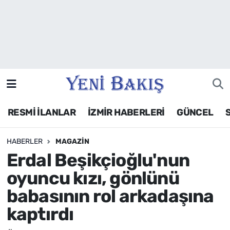
İzmir
Güncel
Ekonomi
RESMİ İLANLAR
İZMİR HABERLERİ
GÜNCEL
Siyaset
HABERLER
MAGAZIN
Asayiş / Polis-Adliye
Erdal Beşikçioğlu'nun
Spor
oyuncu kızı, gönlünü
babasının rol arkadaşına
Magazin
kaptırdı
Foto Galeri