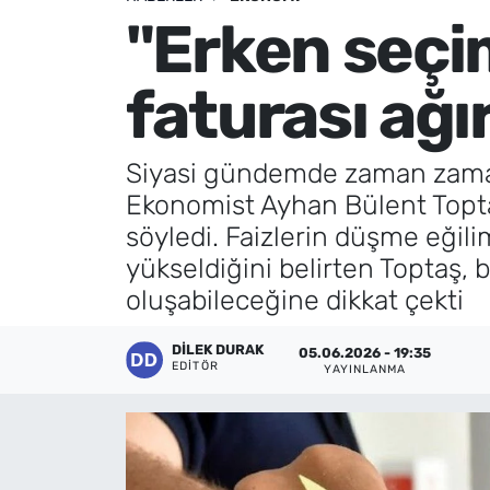
"Erken seçi
Künye
faturası ağır
İletişim
Siyasi gündemde zaman zaman
Ekonomist Ayhan Bülent Topt
söyledi. Faizlerin düşme eğili
yükseldiğini belirten Toptaş, 
oluşabileceğine dikkat çekti
DILEK DURAK
05.06.2026 - 19:35
EDITÖR
YAYINLANMA