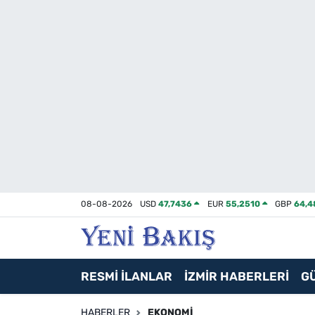
İzmir
Güncel
Ekonomi
Siyaset
Asayiş / Polis-Adliye
08-08-2026
USD
47,7436
EUR
55,2510
GBP
64,4
Spor
Magazin
RESMİ İLANLAR
İZMİR HABERLERİ
G
Foto Galeri
HABERLER
EKONOMI