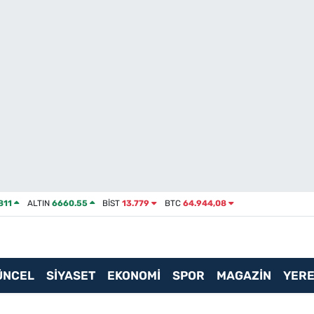
811
ALTIN
6660.55
BİST
13.779
BTC
64.944,08
ÜNCEL
SİYASET
EKONOMİ
SPOR
MAGAZİN
YERE