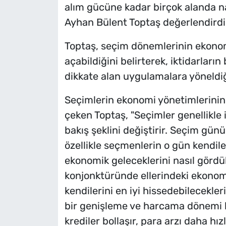
alım gücüne kadar birçok alanda n
Ayhan Bülent Toptaş değerlendirdi
Toptaş, seçim dönemlerinin ekonomi
açabildiğini belirterek, iktidarlar
dikkate alan uygulamalara yöneldiğ
Seçimlerin ekonomi yönetimlerinin b
çeken Toptaş, "Seçimler genellikle 
bakış şeklini değiştirir. Seçim gü
özellikle seçmenlerin o gün kendiler
ekonomik geleceklerini nasıl gördük
konjonktüründe ellerindeki ekonomi
kendilerini en iyi hissedebilecekle
bir genişleme ve harcama dönemi ba
krediler bollaşır, para arzı daha hı