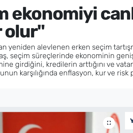
m ekonomiyi can
 olur"
 yeniden alevlenen erken seçim tartışm
aş, seçim süreçlerinde ekonominin geni
mine girdiğini, kredilerin arttığını ve va
bunun karşılığında enflasyon, kur ve risk