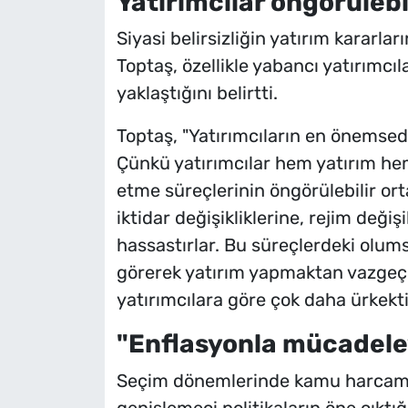
Yatırımcılar öngörülebil
Siyasi belirsizliğin yatırım kararl
Toptaş, özellikle yabancı yatırımcı
yaklaştığını belirtti.
Toptaş, "Yatırımcıların en önemsediğ
Çünkü yatırımcılar hem yatırım hem
etme süreçlerinin öngörülebilir or
iktidar değişikliklerine, rejim değiş
hassastırlar. Bu süreçlerdeki olumsu
görerek yatırım yapmaktan vazgeçireb
yatırımcılara göre çok daha ürkekti
"Enflasyonla mücadeley
Seçim dönemlerinde kamu harcamal
genişlemeci politikaların öne çıktı