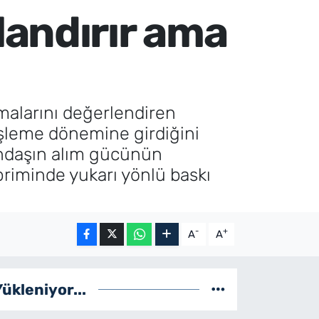
landırır ama
alarını değerlendiren
şleme dönemine girdiğini
tandaşın alım gücünün
 priminde yukarı yönlü baskı
-
+
A
A
Yükleniyor...