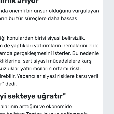
irlik arıyor
arında önemli bir unsur olduğunu vurgulayan
ların bu tür süreçlere daha hassas
i konulardan birisi siyasi belirsizlik.
 de yaptıkları yatırımların nemalarını elde
tamda gerçekleşmesini isterler. Bu nedenle
ikliklerine, sert siyasi mücadelelere karşı
zluklar yatırımcıların ortamı riskli
ilir. Yabancılar siyasi risklere karşı yerli
r" dedi.
i sekteye uğratır"
arının arttığını ve ekonomide
ğını belirten Toptaş, bunun enflasyonla